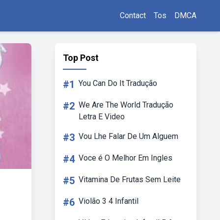
Contact
Tos
DMCA
Top Post
#1
You Can Do It Tradução
#2
We Are The World Tradução
Letra E Video
#3
Vou Lhe Falar De Um Alguem
#4
Voce é O Melhor Em Ingles
#5
Vitamina De Frutas Sem Leite
#6
Violão 3 4 Infantil