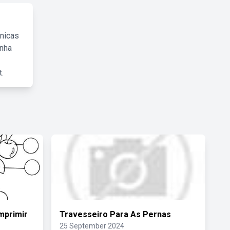
cnicas
inha
.
mprimir
Travesseiro Para As Pernas
25 September 2024