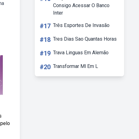
ha
Consigo Acessar O Banco
Inter
#17
Três Esportes De Invasão
#18
Tres Dias Sao Quantas Horas
#19
Trava Linguas Em Alemão
#20
Transformar Ml Em L
s
 pelo