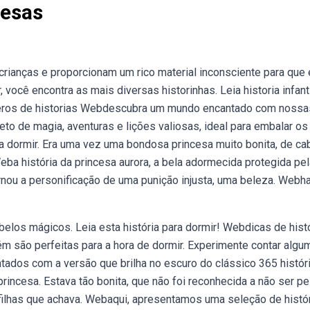
cesas
rianças e proporcionam um rico material inconsciente para que 
você encontra as mais diversas historinhas. Leia historia infanti
gêneros de historias Webdescubra um mundo encantado com nossa
eto de magia, aventuras e lições valiosas, ideal para embalar os
a dormir. Era uma vez uma bondosa princesa muito bonita, de ca
eba história da princesa aurora, a bela adormecida protegida pel
ornou a personificação de uma punição injusta, uma beleza. Webh
elos mágicos. Leia esta história para dormir! Webdicas de hist
ém são perfeitas para a hora de dormir. Experimente contar algu
tados com a versão que brilha no escuro do clássico 365 histór
incesa. Estava tão bonita, que não foi reconhecida a não ser pe
 filhas que achava. Webaqui, apresentamos uma seleção de histó