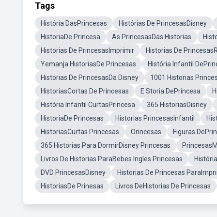
Tags
História DasPrincesas
Histórias De PrincesasDisney
HistoriaDe Princesa
As PrincesasDas Historias
Hist
Historias De PrincesasImprimir
Historias De Princesas
Yemanja HistoriasDe Princesas
História Infantil DePri
Historias De PrincesasDa Disney
1001 Historias Prince
HistoriasCortas De Princesas
E Storia DePrincesa
H
História Infantil CurtasPrincesa
365 HistoriasDisney
HistoriaDe Princesas
Historias PrincesasInfantil
His
HistoriasCurtas Princesas
Orincesas
Figuras DePrin
365 Historias Para DormirDisney Princesas
PrincesasM
Livros De Historias ParaBebes Ingles Princesas
Históri
DVD PrincesasDisney
Historias De Princesas ParaImpr
HistoriasDe Prinesas
Livros DeHistorias De Princesas