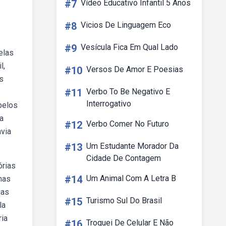
#7
Vídeo Educativo Infantil 5 Anos
#8
Vicios De Linguagem Eco
#9
Vesícula Fica Em Qual Lado
elas
l,
#10
Versos De Amor E Poesias
s
#11
Verbo To Be Negativo E
Interrogativo
belos
a
#12
Verbo Comer No Futuro
avia
#13
Um Estudante Morador Da
Cidade De Contagem
órias
#14
Um Animal Com A Letra B
mas
ias
#15
Turismo Sul Do Brasil
la
ria
#16
Troquei De Celular E Não