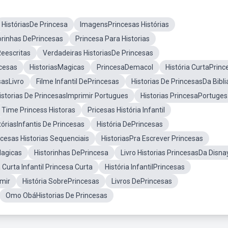
HistóriasDe Princesa
ImagensPrincesas Histórias
orinhas DePrincesas
Princesa Para Historias
Reescritas
Verdadeiras HistoriasDe Princesas
ncesas
HistoriasMagicas
PrincesaDemacol
História CurtaPrinc
sasLivro
Filme Infantil DePrincesas
Historias De PrincesasDa Bibli
istorias De PrincesasImprimir Portugues
Historias PrincesaPortuges
Time Princess Historas
Pricesas História Infantil
tóriasInfantis De Princesas
História DePrincesas
cesas Historias Sequenciais
HistoriasPra Escrever Princesas
agicas
Historinhas DePrincesa
Livro Historias PrincesasDa Disna
a Curta Infantil Princesa Curta
História InfantilPrincesas
imir
História SobrePrincesas
Livros DePrincesas
Omo ObáHistorias De Princesas