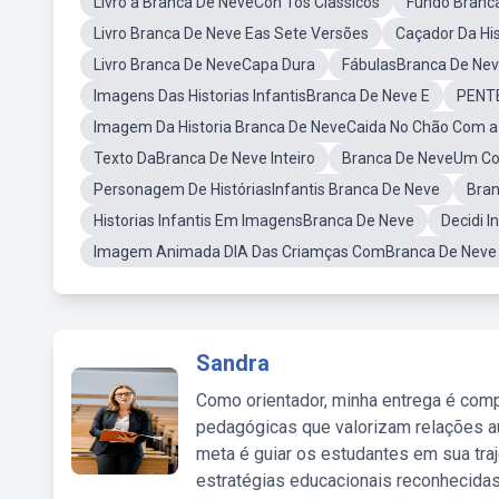
Livro a Branca De NeveCon Tos Classicos
Fundo Branc
Livro Branca De Neve Eas Sete Versões
Caçador Da Hi
Livro Branca De NeveCapa Dura
FábulasBranca De Ne
Imagens Das Historias InfantisBranca De Neve E
PENTE
Imagem Da Historia Branca De NeveCaida No Chão Com 
Texto DaBranca De Neve Inteiro
Branca De NeveUm Con
Personagem De HistóriasInfantis Branca De Neve
Bran
Historias Infantis Em ImagensBranca De Neve
Decidi I
Imagem Animada DIA Das Criamças ComBranca De Neve
Sandra
Como orientador, minha entrega é comp
pedagógicas que valorizam relações au
meta é guiar os estudantes em sua traj
estratégias educacionais reconhecidas