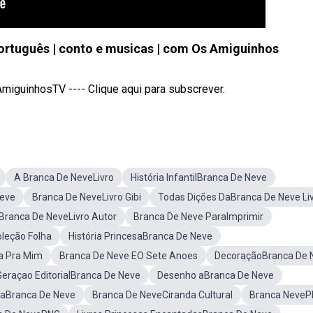
ortuguês | conto e musicas | com Os Amiguinhos
guinhosTV ---- Clique aqui para subscrever.
A Branca De NeveLivro
História InfantilBranca De Neve
Neve
Branca De NeveLivro Gibi
Todas Dições DaBranca De Neve Li
Branca De NeveLivro Autor
Branca De Neve ParaImprimir
leção Folha
História PrincesaBranca De Neve
a Pra Mim
Branca De Neve EO Sete Anoes
DecoraçãoBranca De 
Geraçao EditorialBranca De Neve
Desenho aBranca De Neve
iaBranca De Neve
Branca De NeveCiranda Cultural
Branca Neve