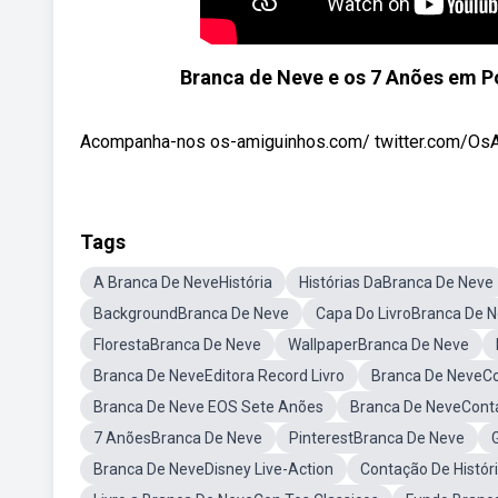
Branca de Neve e os 7 Anões em P
Acompanha-nos os-amiguinhos.com/ twitter.com/OsAmi
Tags
A Branca De NeveHistória
Histórias DaBranca De Neve
BackgroundBranca De Neve
Capa Do LivroBranca De 
FlorestaBranca De Neve
WallpaperBranca De Neve
Branca De NeveEditora Record Livro
Branca De NeveCo
Branca De Neve EOS Sete Anões
Branca De NeveCont
7 AnõesBranca De Neve
PinterestBranca De Neve
Branca De NeveDisney Live-Action
Contação De Histór