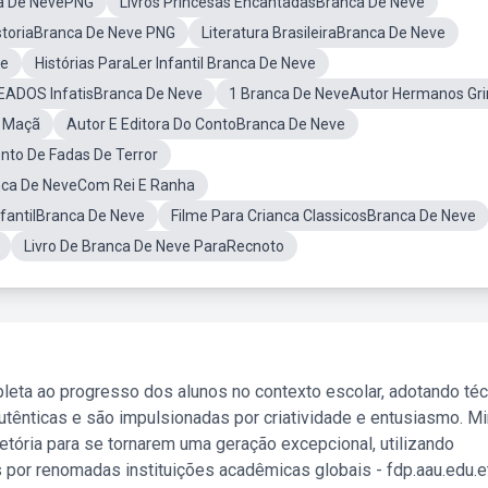
a De NevePNG
Livros Princesas EncantadasBranca De Neve
storiaBranca De Neve PNG
Literatura BrasileiraBranca De Neve
ve
Histórias ParaLer Infantil Branca De Neve
ADOS InfatisBranca De Neve
1 Branca De NeveAutor Hermanos G
a Maçã
Autor E Editora Do ContoBranca De Neve
to De Fadas De Terror
ca De NeveCom Rei E Ranha
nfantilBranca De Neve
Filme Para Crianca ClassicosBranca De Neve
Livro De Branca De Neve ParaRecnoto
leta ao progresso dos alunos no contexto escolar, adotando té
tênticas e são impulsionadas por criatividade e entusiasmo. M
etória para se tornarem uma geração excepcional, utilizando
 por renomadas instituições acadêmicas globais - fdp.aau.edu.et