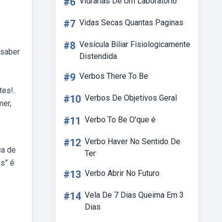
#6
Vidrarias De Um Laboratório
#7
Vidas Secas Quantas Paginas
#8
Vesícula Biliar Fisiologicamente
 saber
Distendida
s
#9
Verbos There To Be
tes!.
#10
Verbos De Objetivos Geral
mer,
#11
Verbo To Be O'que é
#12
Verbo Haver No Sentido De
ca de
Ter
es” é
#13
Verbo Abrir No Futuro
#14
Vela De 7 Dias Queima Em 3
Dias