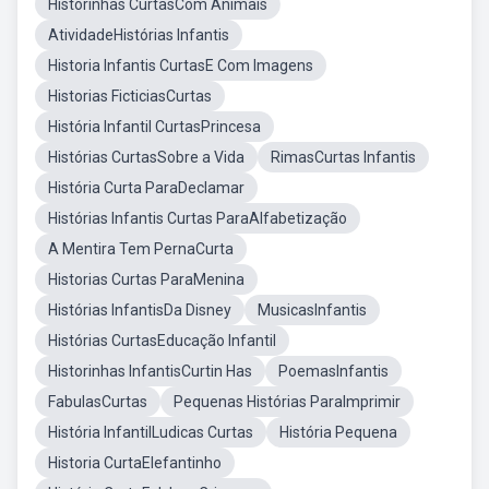
Historinhas CurtasCom Animais
AtividadeHistórias Infantis
Historia Infantis CurtasE Com Imagens
Historias FicticiasCurtas
História Infantil CurtasPrincesa
Histórias CurtasSobre a Vida
RimasCurtas Infantis
História Curta ParaDeclamar
Histórias Infantis Curtas ParaAlfabetização
A Mentira Tem PernaCurta
Historias Curtas ParaMenina
Histórias InfantisDa Disney
MusicasInfantis
Histórias CurtasEducação Infantil
Historinhas InfantisCurtin Has
PoemasInfantis
FabulasCurtas
Pequenas Histórias ParaImprimir
História InfantilLudicas Curtas
História Pequena
Historia CurtaElefantinho