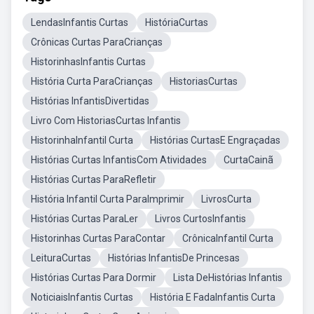
LendasInfantis Curtas
HistóriaCurtas
Crônicas Curtas ParaCrianças
HistorinhasInfantis Curtas
História Curta ParaCrianças
HistoriasCurtas
Histórias InfantisDivertidas
Livro Com HistoriasCurtas Infantis
HistorinhaInfantil Curta
Histórias CurtasE Engraçadas
Histórias Curtas InfantisCom Atividades
CurtaCainã
Histórias Curtas ParaRefletir
História Infantil Curta ParaImprimir
LivrosCurta
Histórias Curtas ParaLer
Livros CurtosInfantis
Historinhas Curtas ParaContar
CrônicaInfantil Curta
LeituraCurtas
Histórias InfantisDe Princesas
Histórias Curtas Para Dormir
Lista DeHistórias Infantis
NoticiaisInfantis Curtas
História E FadaInfantis Curta