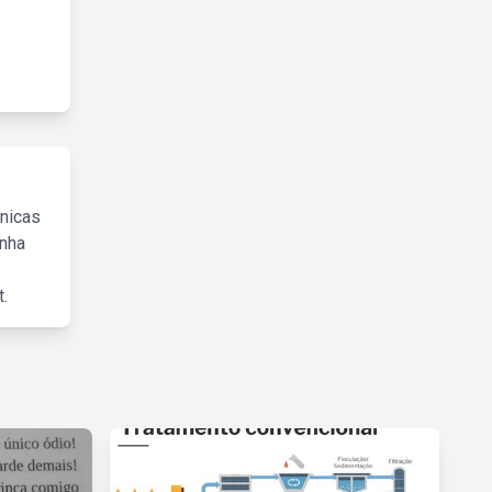
cnicas
inha
.