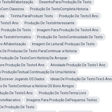
 TextoAlfabetização
DesenhoPara Produção De Texto
oCom Classicos
Produção De TextoCompleta Historia
nda
Tirinha ParaProduzir Texto
Produção De Texto3 Ano
 Texto5 Ano
Produção De TextoInteressante
 Produção De Texto
Imagem Para Produção De Texto4 Ano
De TextoInformativo
Produção De TextoContinuidade De Texto
vo Alfabetização
Imagem De LeituraE Produçao De Texto
s De Producao De Texto ParaContinuar a Historia
Produção De TextoCom História De Arrepiar
bre Produção De Texto4 Ano
Atividade Produção De Texto1 Ano
vo ProduçãoTextual Continuação De Uma História
 Escrever Jogando OS Dados
Ideias De Produção De TextoTira 6 Ano
o De TextoContinue a História OS Bons Amigos
dução De Texto5 Ano
Produção De TextoTema Livre
extoNarrativo
Imagens Para Produção DePequenos Textos
eDe Produção De Texto