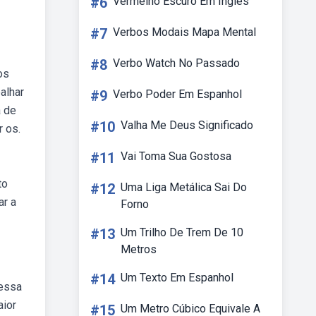
#6
Vermelho Escuro Em Ingles
#7
Verbos Modais Mapa Mental
#8
Verbo Watch No Passado
os
alhar
#9
Verbo Poder Em Espanhol
a de
#10
Valha Me Deus Significado
r os.
#11
Vai Toma Sua Gostosa
to
#12
Uma Liga Metálica Sai Do
ar a
Forno
#13
Um Trilho De Trem De 10
Metros
#14
Um Texto Em Espanhol
dessa
aior
#15
Um Metro Cúbico Equivale A