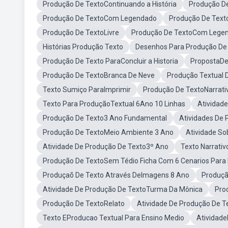
Produção De TextoContinuando a História
Produção De
Produção De TextoCom Legendado
Produção De Text
Produção De TextoLivre
Produção De TextoCom Lege
Histórias Produção Texto
Desenhos Para Produção De
Produção De Texto ParaConcluir a Historia
PropostaDe
Produção De TextoBranca De Neve
Produção Textual 
Texto Sumiço ParaImprimir
Produção De TextoNarrati
Texto Para ProduçãoTextual 6Ano 10 Linhas
Atividade
Produção De Texto3 Ano Fundamental
Atividades De 
Produção De TextoMeio Ambiente 3 Ano
Atividade So
Atividade De Produção De Texto3º Ano
Texto Narrati
Produção De TextoSem Tédio Ficha Com 6 Cenarios Para
Produçaõ De Texto Através DeImagens 8 Ano
Produçã
Atividade De Produção De TextoTurma Da Mônica
Pro
Produção De TextoRelato
Atividade De Produção De T
Texto EProducao Textual Para Ensino Medio
Atividad