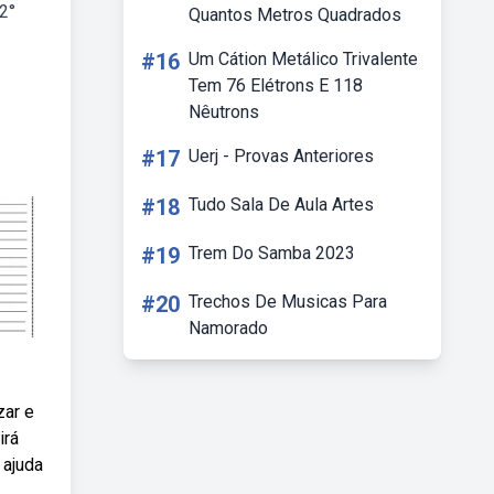
2°
Quantos Metros Quadrados
#16
Um Cátion Metálico Trivalente
Tem 76 Elétrons E 118
Nêutrons
#17
Uerj - Provas Anteriores
#18
Tudo Sala De Aula Artes
#19
Trem Do Samba 2023
#20
Trechos De Musicas Para
Namorado
zar e
irá
 ajuda