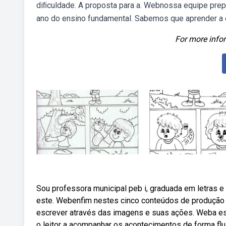
diﬁculdade. A proposta para a. Webnossa equipe prep
ano do ensino fundamental. Sabemos que aprender a e
For more infor
Sou professora municipal peb i, graduada em letras 
este. Webenfim nestes cinco conteúdos de produção 
escrever através das imagens e suas ações. Weba est
o leitor a acompanhar os acontecimentos de forma flu