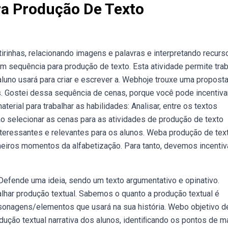
ra Produção De Texto
irinhas, relacionando imagens e palavras e interpretando recurs
m sequência para produção de texto. Esta atividade permite trab
aluno usará para criar e escrever a. Webhoje trouxe uma propost
. Gostei dessa sequência de cenas, porque você pode incentiva
erial para trabalhar as habilidades: Analisar, entre os textos
ao selecionar as cenas para as atividades de produção de texto
nteressantes e relevantes para os alunos. Weba produção de tex
meiros momentos da alfabetização. Para tanto, devemos incentiv
Defende uma ideia, sendo um texto argumentativo e opinativo.
lhar produção textual. Sabemos o quanto a produção textual é
sonagens/elementos que usará na sua história. Webo objetivo 
dução textual narrativa dos alunos, identiﬁcando os pontos de m