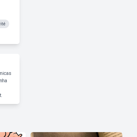
rité
cnicas
inha
.