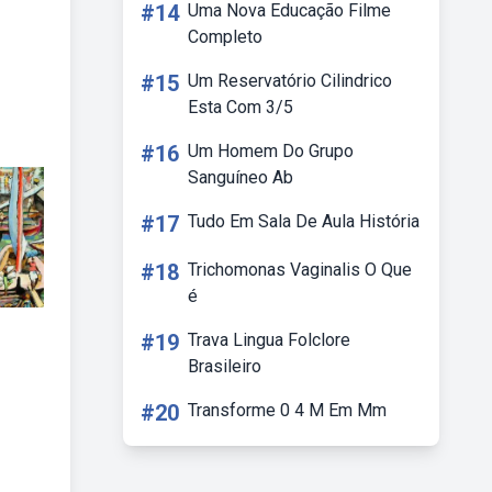
#14
Uma Nova Educação Filme
Completo
#15
Um Reservatório Cilindrico
Esta Com 3/5
#16
Um Homem Do Grupo
Sanguíneo Ab
#17
Tudo Em Sala De Aula História
#18
Trichomonas Vaginalis O Que
é
#19
Trava Lingua Folclore
Brasileiro
#20
Transforme 0 4 M Em Mm