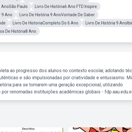
 9 AnoSão Paulo
Livro De História6 Ano FTD Inspire
r 9 Ano
Livro De História 9 AnoVontade De Saber
nde
Livro De HistoriaCompleto Do 6 Ano
Livro De História 9 AnoIbi
ros De História8 Ano
leta ao progresso dos alunos no contexto escolar, adotando té
tênticas e são impulsionadas por criatividade e entusiasmo. M
etória para se tornarem uma geração excepcional, utilizando
 por renomadas instituições acadêmicas globais - fdp.aau.edu.et