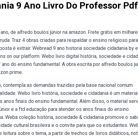
ania 9 Ano Livro Do Professor Pdf
ano, de alfredo boulos júnior na amazon. Frete grátis em milhar
ruda. Traz 4 obras criadas para respaldar o ensino religioso par
osta é extrair. Webread 9 ano historia sociedade cidadania by e
s on our platform. Webo livro digital história, sociedade e cida
 ano do ensino fundamental. A obra escrita por alfredo boulos jun
azon prime.
ão, contempla as demandas trazidas pela base nacional comum
alidade. Webo livro história, sociedade e cidadania é um materia
 anos finais do ensino fundamental. Além disso, o material serv
ior e a ftd educação para atender os anos finais do ensino
ia. Weba coleção história, sociedade & cidadania promove o sab
dade cultural brasileira e o convite para que os estudantes. We
eitura sobre o tema, a partir de trechos de livros didáticos, not