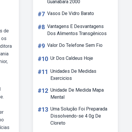
Guanabara 2000
#7
Vasos De Vidro Barato
#8
Vantagens E Desvantagens
es de
Dos Alimentos Transgênicos
a os
#9
Valor Do Telefone Sem Fio
ditora
dania
#10
Ur Dos Caldeus Hoje
ior,
#11
Unidades De Medidas
Exercicios
l
#12
Unidade De Medida Mapa
e.
Mental
#13
Uma Solução Foi Preparada
er
Dissolvendo-se 4 0g De
bo
Cloreto
ícias