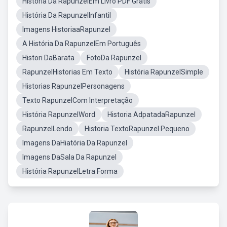
História Da RapunzelEm Livro PDF Grátis
História Da RapunzelInfantil
Imagens HistoriaaRapunzel
A História Da RapunzelEm Português
Histori DaBarata
FotoDa Rapunzel
RapunzelHistorias Em Texto
História RapunzelSimple
Historias RapunzelPersonagens
Texto RapunzelCom Interpretação
História RapunzelWord
Historia AdpatadaRapunzel
RapunzelLendo
Historia TextoRapunzel Pequeno
Imagens DaHiatória Da Rapunzel
Imagens DaSala Da Rapunzel
História RapunzelLetra Forma