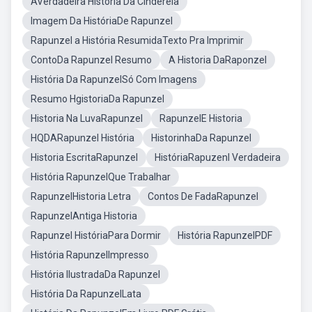
AVerdadeira Historia Da Cinderela
Imagem Da HistóriaDe Rapunzel
Rapunzel a História ResumidaTexto Pra Imprimir
ContoDa Rapunzel Resumo
A Historia DaRaponzel
História Da RapunzelSó Com Imagens
Resumo HgistoriaDa Rapunzel
Historia Na LuvaRapunzel
RapunzelE Historia
HQDARapunzel História
HistorinhaDa Rapunzel
Historia EscritaRapunzel
HistóriaRapuzenl Verdadeira
História RapunzelQue Trabalhar
RapunzelHistoria Letra
Contos De FadaRapunzel
RapunzelAntiga Historia
Rapunzel HistóriaPara Dormir
História RapunzelPDF
História RapunzelImpresso
História IlustradaDa Rapunzel
História Da RapunzelLata