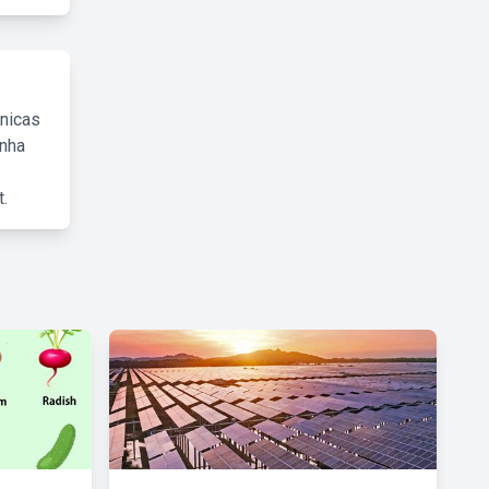
cnicas
inha
.