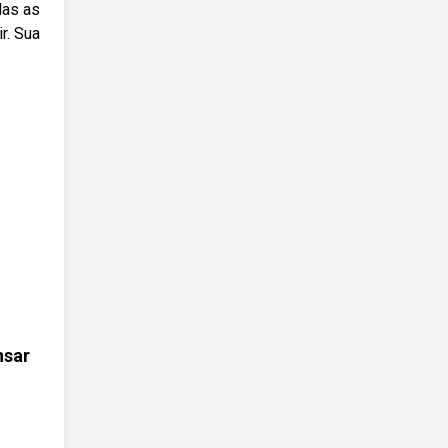
das as
r. Sua
nsar