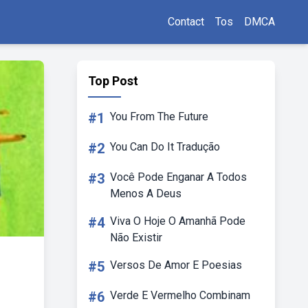
Contact
Tos
DMCA
Top Post
#1
You From The Future
#2
You Can Do It Tradução
#3
Você Pode Enganar A Todos
Menos A Deus
#4
Viva O Hoje O Amanhã Pode
Não Existir
#5
Versos De Amor E Poesias
#6
Verde E Vermelho Combinam