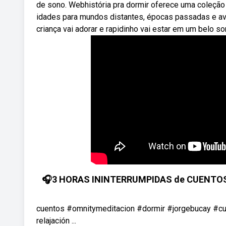
de sono. Webhistória pra dormir oferece uma coleção 
idades para mundos distantes, épocas passadas e av
criança vai adorar e rapidinho vai estar em um belo s
🎧3 HORAS ININTERRUMPIDAS de CUENTOS p
cuentos #omnitymeditacion #dormir #jorgebucay #cue
relajación ...