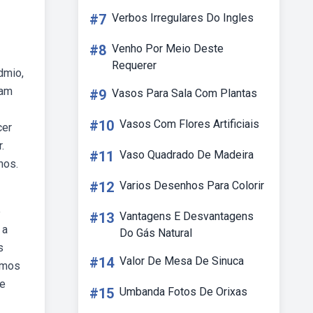
#7
Verbos Irregulares Do Ingles
#8
Venho Por Meio Deste
Requerer
dmio,
nam
#9
Vasos Para Sala Com Plantas
#10
Vasos Com Flores Artificiais
cer
.
#11
Vaso Quadrado De Madeira
hos.
#12
Varios Desenhos Para Colorir
e
#13
Vantagens E Desvantagens
 a
Do Gás Natural
s
#14
Valor De Mesa De Sinuca
amos
de
#15
Umbanda Fotos De Orixas