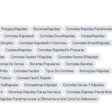
PregaçoRapidas
ReceitasRapidas
Comidas Rapidas ParaVende
Comidas Rapidasd
Comidas DoceRapidas
CoidasRapidas
 Simples
Comidas RapidasEn Colombia
Comidas SmartRapidas
CoidaswRapidas
Comidas RapidasDe Preparar
das
Comidas Faciles YRapidas
Comidas Faceis ERapidas
cetas De Cenas
Recetas Populares
Comidas Baratas
Pollo
Comidas Faciles
Tipos De Comidas
Refeições Rápidas
Pratico
Comida Facil E Rapido
 SalRapidas
Entradinhas Rápidas
Comidas Secas Y Rápidas
re
Receitas Rápidas Paraa Semana
Comidas Rápidas Paraa Noit
 Rápidas ParaImprovisar a Última Hora Una Cena De Halloween