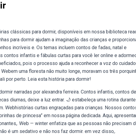
ir
ias clássicas para dormir, disponíveis em nossa biblioteca rea
nhas para dormir ajudam a imaginação das crianças e proporcio
nhos incríveis e. Os temas incluem contos de fadas, natal e
 contos infantis e fábulas curtas para você ler online e adorme
ciados, pois o processo ajuda a reconhecer a voz do cuidador
. Webem uma floresta não muito longe, moravam os três porquin
i por perto. Leia esta história para dormir!
ormir narradas por alexandra ferreira. Contos infantis, contos d
ecas diurnas, deixe a luz entrar. 🌙 estabeleça uma rotina durante
 em. Webhistórias curtas engraçadas para crianças. Nossos conto
orinhas de princesa” em nossa página dedicada. Aqui, apresent
onantes,. Web — winter enfatiza que as pessoas não precisam 
 não é um sedativo e não nos faz dormir. em vez disso,.