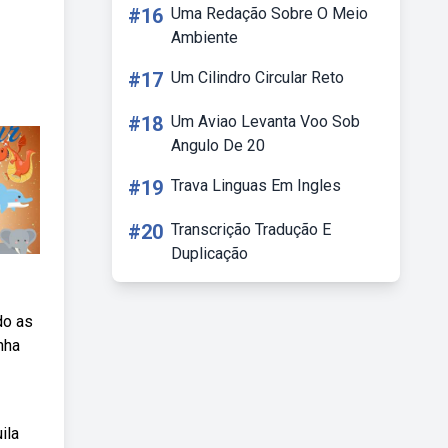
#16
Uma Redação Sobre O Meio
Ambiente
#17
Um Cilindro Circular Reto
#18
Um Aviao Levanta Voo Sob
Angulo De 20
#19
Trava Linguas Em Ingles
#20
Transcrição Tradução E
Duplicação
do as
nha
ila