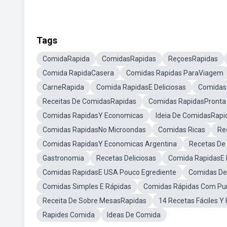
Tags
ComidaRapida
ComidasRapidas
ReçoesRapidas
Comida RapidaCasera
Comidas Rapidas ParaViagem
CarneRapida
Comida RapidasE Deliciosas
Comidas
Receitas De ComidasRapidas
Comidas RapidasPronta
Comidas RapidasY Economicas
Ideia De ComidasRapi
Comidas RapidasNo Microondas
Comidas Ricas
Re
Comidas RapidasY Economicas Argentina
Recetas De 
Gastronomia
Recetas Deliciosas
Comida RapidasE 
Comidas RapidasE USA Pouco Egrediente
Comidas De
Comidas Simples E Rápidas
Comidas Rápidas Com Pu
Receita De Sobre MesasRapidas
14 Recetas Fáciles Y
Rapides Comida
Ideas De Comida