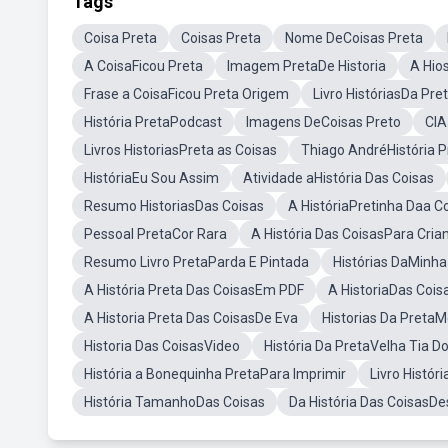
Tags
Coisa Preta
Coisas Preta
Nome DeCoisas Preta
A CoisaFicou Preta
Imagem PretaDe Historia
A Hio
Frase a CoisaFicou Preta Origem
Livro HistóriasDa Pre
História PretaPodcast
Imagens DeCoisas Preto
CIA
Livros HistoriasPreta as Coisas
Thiago AndréHistória P
HistóriaEu Sou Assim
Atividade aHistória Das Coisas
Resumo HistoriasDas Coisas
A HistóriaPretinha Daa C
Pessoal PretaCor Rara
A História Das CoisasPara Cria
Resumo Livro PretaParda E Pintada
Histórias DaMinha
A História Preta Das CoisasEm PDF
A HistoriaDas Coi
A Historia Preta Das CoisasDe Eva
Historias Da Preta
Historia Das CoisasVideo
História Da PretaVelha Tia D
História a Bonequinha PretaPara Imprimir
Livro Histór
História TamanhoDas Coisas
Da História Das CoisasD