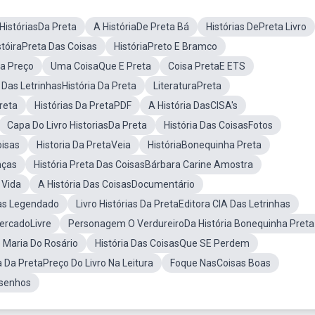
HistóriasDa Preta
A HistóriaDe Preta Bá
Histórias DePreta Livro
stóiraPreta Das Coisas
HistóriaPreto E Bramco
ta Preço
Uma CoisaQue E Preta
Coisa PretaE ETS
 Das LetrinhasHistória Da Preta
LiteraturaPreta
reta
Histórias Da PretaPDF
A História DasCISA's
Capa Do Livro HistoriasDa Preta
História Das CoisasFotos
oisas
Historia Da PretaVeia
HistóriaBonequinha Preta
nças
História Preta Das CoisasBárbara Carine Amostra
 Vida
A História Das CoisasDocumentário
sas Legendado
Livro Histórias Da PretaEditora CIA Das Letrinhas
MercadoLivre
Personagem O VerdureiroDa História Bonequinha Preta
o Maria Do Rosário
História Das CoisasQue SE Perdem
ia Da PretaPreço Do Livro Na Leitura
Foque NasCoisas Boas
esenhos