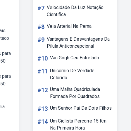
#7
Velocidade Da Luz Notação
Cientifica
#8
Veia Arterial Na Perna
ais
staco
#9
Vantagens E Desvantagens Da
Pilula Anticoncepcional
s para
#10
Van Gogh Ceu Estrelado
 50
#11
Unicórnio De Verdade
s para
Colorido
 50
#12
Uma Malha Quadriculada
Formada Por Quadrados
ria
#13
Um Senhor Pai De Dois Filhos
#14
Um Ciclista Percorre 15 Km
Na Primeira Hora