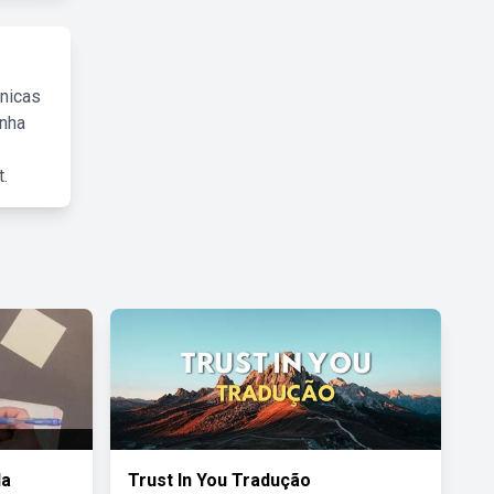
cnicas
inha
.
Na
Trust In You Tradução