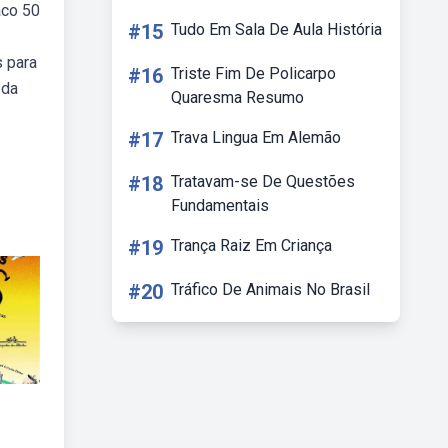
aco 50
#15
Tudo Em Sala De Aula História
s para
#16
Triste Fim De Policarpo
 da
Quaresma Resumo
#17
Trava Lingua Em Alemão
#18
Tratavam-se De Questões
Fundamentais
#19
Trança Raiz Em Criança
#20
Tráfico De Animais No Brasil