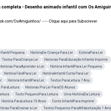
a completa - Desenho animado infantil com Os Amigui
.com/OsAmiguinhos/ ---- Clique aqui para Subscrever.
Infantil Pequena
HistóriaDe Criança Para Ler
EstóriaPara Ler
Textos ParaCriança Ler
Historias ParaEducação Infantis Imprimir
Histórias ParaAprender a Ler
História InfantilPara Ler Pequena
História FácilPara Ler
HistóriaInfantil Curta Para Ler
er
Historia InfantilPara Ler
Textos ParaLeitura 7 Ano
a ParaLeitura
Historias Pra Ler ParaOS Alunos
eitura
Texto PequenoPara Leitura
Uma HistóriaDa Leitura
História ParaLeitura 10 Anos
Conto InfantilPara Imprimir
stórias ParaEnsinar a Ler
Textos Pequenos ParaAlfabetização 1 Ano