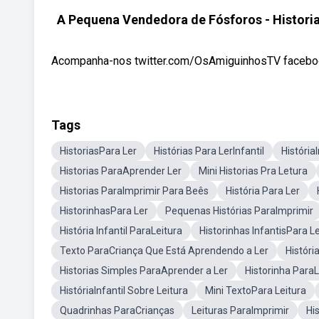
A Pequena Vendedora de Fósforos - Histori
Acompanha-nos twitter.com/OsAmiguinhosTV facebook
Tags
HistoriasPara Ler
Histórias Para LerInfantil
História
Historias ParaAprender Ler
Mini Historias Pra Letura
Historias ParaImprimir Para Beês
História Para Ler
HistorinhasPara Ler
Pequenas Histórias ParaImprimir
História Infantil ParaLeitura
Historinhas InfantisPara L
Texto ParaCriança Que Está Aprendendo a Ler
Históri
Historias Simples ParaAprender a Ler
Historinha ParaL
HistóriaInfantil Sobre Leitura
Mini TextoPara Leitura
Quadrinhas ParaCrianças
Leituras ParaImprimir
Hi