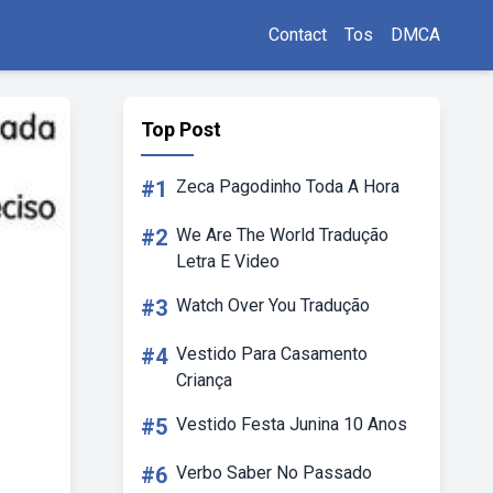
Contact
Tos
DMCA
Top Post
#1
Zeca Pagodinho Toda A Hora
#2
We Are The World Tradução
Letra E Video
#3
Watch Over You Tradução
#4
Vestido Para Casamento
Criança
#5
Vestido Festa Junina 10 Anos
#6
Verbo Saber No Passado