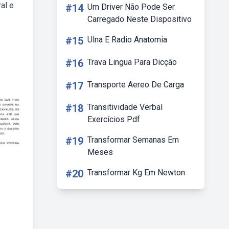
al e
#14
Um Driver Não Pode Ser
Carregado Neste Dispositivo
#15
Ulna E Radio Anatomia
#16
Trava Lingua Para Dicção
#17
Transporte Aereo De Carga
#18
Transitividade Verbal
Exercícios Pdf
#19
Transformar Semanas Em
Meses
#20
Transformar Kg Em Newton