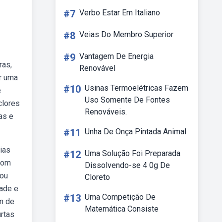
#7
Verbo Estar Em Italiano
#8
Veias Do Membro Superior
#9
Vantagem De Energia
ras,
Renovável
r uma
#10
Usinas Termoelétricas Fazem
e
Uso Somente De Fontes
clores
Renováveis.
as e
#11
Unha De Onça Pintada Animal
ias
#12
Uma Solução Foi Preparada
 com
Dissolvendo-se 4 0g De
 ou
Cloreto
zade e
#13
Uma Competição De
ém de
Matemática Consiste
urtas