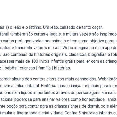
 1) o leão e o ratinho. Um leão, cansado de tanto caçar,.
nfantil também são curtas e legais, e muitas vezes são inspirado
s curtas protagonizadas por animais e tem como objetivo passa
ilustrar e transmitir valores morais. Webo imagina só é um app d
. São centenas de histórias originais, clássicos, biografias e fol
ssar mais de 100 livros infantis grátis para ler com as crianç
 bebês | crianças | família | histórias.
ecordar alguns dos contos clássicos mais conhecidos. Webhistór
var a leitura infantil. Histórias para crianças originais para ler
ue ensinam lições importantes através de personagens animais
acional poderosa para ensinar valores como honestidade , ami
nte opção para contar para as crianças antes de dormir, pois al
lar e liberar toda a criatividade. Confira 5 histórias infantis c