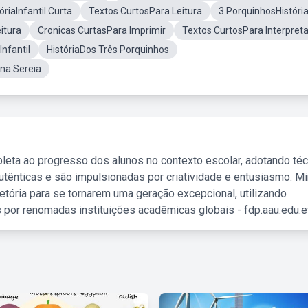
óriaInfantil Curta
Textos CurtosPara Leitura
3 PorquinhosHistóri
itura
Cronicas CurtasPara Imprimir
Textos CurtosPara Interpret
nfantil
HistóriaDos Três Porquinhos
ena Sereia
leta ao progresso dos alunos no contexto escolar, adotando té
tênticas e são impulsionadas por criatividade e entusiasmo. M
etória para se tornarem uma geração excepcional, utilizando
 por renomadas instituições acadêmicas globais - fdp.aau.edu.et