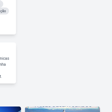
a
ação
cnicas
inha
.