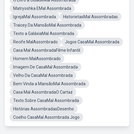
O Livro a CidadeMal Assombrada
Matryoshka EMal Assombrada
IgrejaMal Assombrada
HistorietasMal Assombradas
Traicey Da MansãoMal Assombrada
Texto a GaláxiaMal Assombrada
Recife MalAssombrado
Jogos CasaMal Assombrada
Casa Mal AssombradaFilme Infantil
Homem MalAssombrado
Imagem De CasaMal Assombrada
Velho Da CasaMal Assombrada
Bem Vinda a MansãoMal Assombrada
Casa Mal AssombradaO Cartaz
Texto Sobre CasaMal Assombrada
Histórias AssombradasDesenho
Coelho CasaMal Assombrada Jogo