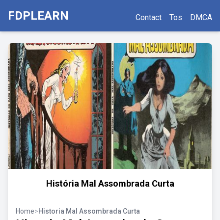
FDPLEARN
Contact
Tos
DMCA
História Mal Assombrada Curta
Home
>
Historia Mal Assombrada Curta