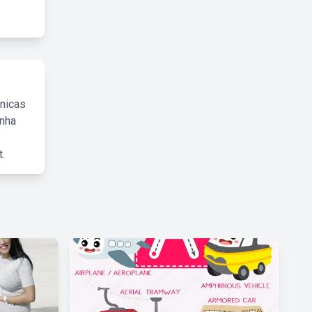
cnicas
inha
.