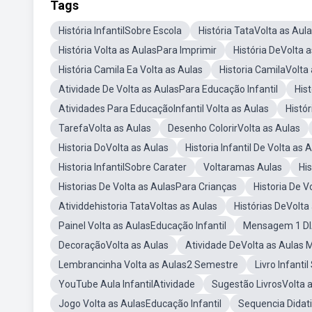
Tags
História InfantilSobre Escola
História TataVolta as Aul
História Volta as AulasPara Imprimir
História DeVolta 
História Camila Ea Volta as Aulas
Historia CamilaVolta
Atividade De Volta as AulasPara Educação Infantil
His
Atividades Para EducaçãoInfantil Volta as Aulas
Histór
TarefaVolta as Aulas
Desenho ColorirVolta as Aulas
Historia DoVolta as Aulas
Historia Infantil De Volta as
Historia InfantilSobre Carater
Voltaramas Aulas
Hi
Historias De Volta as AulasPara Crianças
Historia De 
Atividdehistoria TataVoltas as Aulas
Histórias DeVolta
Painel Volta as AulasEducação Infantil
Mensagem 1 DIA
DecoraçãoVolta as Aulas
Atividade DeVolta as Aulas 
Lembrancinha Volta as Aulas2 Semestre
Livro Infanti
YouTube Aula InfantilAtividade
Sugestão LivrosVolta 
Jogo Volta as AulasEducação Infantil
Sequencia Didati