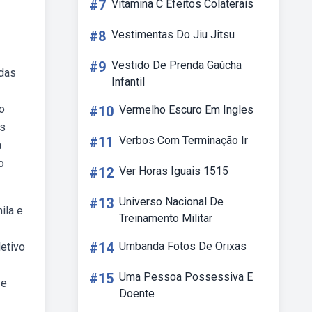
#7
Vitamina C Efeitos Colaterais
#8
Vestimentas Do Jiu Jitsu
#9
Vestido De Prenda Gaúcha
 das
Infantil
o
#10
Vermelho Escuro Em Ingles
as
#11
Verbos Com Terminação Ir
a
o
#12
Ver Horas Iguais 1515
#13
Universo Nacional De
ila e
Treinamento Militar
#14
Umbanda Fotos De Orixas
letivo
#15
Uma Pessoa Possessiva E
 e
Doente