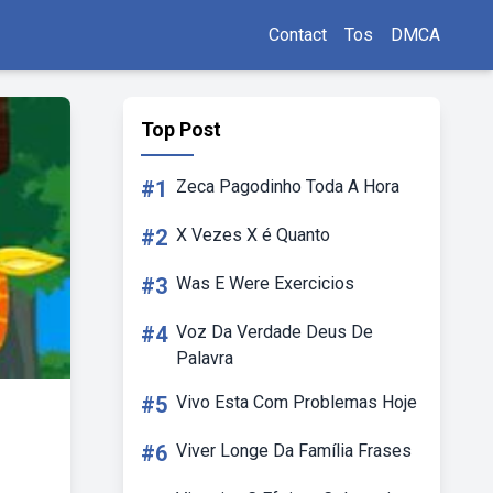
Contact
Tos
DMCA
Top Post
#1
Zeca Pagodinho Toda A Hora
#2
X Vezes X é Quanto
#3
Was E Were Exercicios
#4
Voz Da Verdade Deus De
Palavra
#5
Vivo Esta Com Problemas Hoje
#6
Viver Longe Da Família Frases