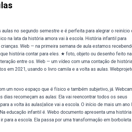
ulas
 aulas no segundo semestre e é perfeita para alegrar o reinício
na lata da história amora vai à escola. História infantil para
m as crianças. Web — na primeira semana de aula estamos recebend
e história contar para eles. ★ foto, objeto ou desenho feito n
 interação entre os. Web — um vídeo com uma contação de históri
os em 2021, usando o livro camila e a volta as aulas. Webprojet
 com um novo espaço que é físico e também subjetivo, já. Webcam
guns dias recomeçam as aulas: Ela vai reencontrar todos os seus
ra a volta às aulas|alice vai a escola. O início de mais um ano 
 Na educação infantil é. Webo documento apresenta uma história
 ir para a escola. Ela passa por uma transformação em borboleta