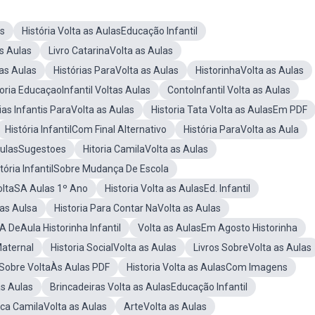
as
História Volta as AulasEducação Infantil
as Aulas
Livro CatarinaVolta as Aulas
 as Aulas
Histórias ParaVolta as Aulas
HistorinhaVolta as Aulas
toria EducaçaoInfantil Voltas Aulas
ContoInfantil Volta as Aulas
ias Infantis ParaVolta as Aulas
Historia Tata Volta as AulasEm PDF
História InfantilCom Final Alternativo
História ParaVolta as Aula
 AulasSugestoes
Hitoria CamilaVolta as Aulas
stória InfantilSobre Mudança De Escola
VoltaSA Aulas 1º Ano
Historia Volta as AulasEd. Infantil
 as Aulsa
Historia Para Contar NaVolta as Aulas
 DeAula Historinha Infantil
Volta as AulasEm Agosto Historinha
Maternal
Historia SocialVolta as Aulas
Livros SobreVolta as Aulas
l Sobre VoltaÀs Aulas PDF
Historia Volta as AulasCom Imagens
as Aulas
Brincadeiras Volta as AulasEducação Infantil
ca CamilaVolta as Aulas
ArteVolta as Aulas