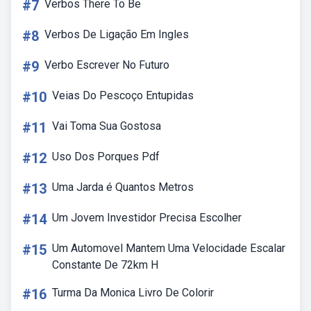
#7
Verbos There To Be
#8
Verbos De Ligação Em Ingles
#9
Verbo Escrever No Futuro
#10
Veias Do Pescoço Entupidas
#11
Vai Toma Sua Gostosa
#12
Uso Dos Porques Pdf
#13
Uma Jarda é Quantos Metros
#14
Um Jovem Investidor Precisa Escolher
#15
Um Automovel Mantem Uma Velocidade Escalar
Constante De 72km H
#16
Turma Da Monica Livro De Colorir