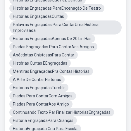
Histórias EngraçadasQue Faz Sentido
Histórias Engraçadas ParaEncenação De Teatro
Histórias EngraçadasCurtas
Palavras Engraçadas Para ContarUma História
Improvisada
Histórias EngraçadasApenas De 20 Lin Has
Piadas Engraçadas Para ContarAos Amigos
Anécdotas ChistosasPara Contar
Histórias Curtas EEngraçadas
Mentiras EngraçadasPra Contas Historias
A Arte De Contar Histórias
Histórias EngraçadasTumblr
Piadas Para ContarCom Amigos
Piadas Para ContarAos Amigo
Continuando Texto Par Finalizar HistoriasEngraçadas
Historia EngraçadaPara Crianças
HistóriaEngraçada Cria Para Escola