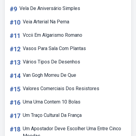
#9
Vela De Aniversário Simples
#10
Veia Arterial Na Perna
#11
Vccii Em Algarismo Romano
#12
Vasos Para Sala Com Plantas
#13
Vários Tipos De Desenhos
#14
Van Gogh Morreu De Que
#15
Valores Comerciais Dos Resistores
#16
Uma Urna Contem 10 Bolas
#17
Um Traço Cultural Da França
#18
Um Apostador Deve Escolher Uma Entre Cinco
Moedas