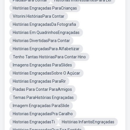
PiadasPara Contar
Histórias InteressantesPara Ler
Histórias Engraçadas ParaCrianças
Vitorini HistóriasPara Contar
Histórias EngraçadasDa Fotografia
Histórias Em QuadrinhosEngraçadas
Historias DivertidasPara Contar
Histórias EngrçadasPara Alfabetizar
Tenho Tantas HistóriasPara Contar Hino
Imagens Engraçadas ParaSlides
Histórias EngraçadasSobre O Açúcar
Histórias Engraçadas ParaRir
Piadas Para Contar ParaAmigos
Temas ParaHistórias Engraçadas
Imagem Engraçadas ParaSlide
Historias EngraçadasPra Caralho
Historias EngraçadasTi
Histórias InfantisEngraçadas