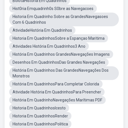
BolotaHistória Em Quadrinhos
Hist0ria Emquadrinh0s S0bre as Navegacoes
Historia Em Quadrinho Sobre as GrandesNavegasoes
Com 6 Quadrinhos
AtividadeHistória Em Quadrinhos
Historia Em QuadrinhosSobre a Espançao Maritima
Atividades História Em Quadrinhos3 Ano
História Em Quadrinhos GrandesNavegações Imagens
Desenhos Em QuadrinhosDas Grandes Navegações
História Em Quadrinhos Das GrandesNavegações Dos
Monstros
História Em QuadrinhosPara Completar Colorida
Atividade História Em QuadrinhosPara Preencher
História Em QuadrinhoNavegações Marítimas PDF
Historia Em QuadrinhosIcesto
Historia Em QuadrinhosRender
Historia Em QuadrinhosPolitica