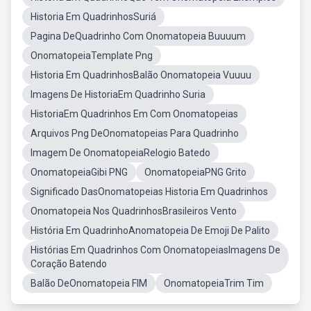
Historia Em QuadrinhosSuriá
Pagina DeQuadrinho Com Onomatopeia Buuuum
OnomatopeiaTemplate Png
Historia Em QuadrinhosBalão Onomatopeia Vuuuu
Imagens De HistoriaEm Quadrinho Suria
HistoriaEm Quadrinhos Em Com Onomatopeias
Arquivos Png DeOnomatopeias Para Quadrinho
Imagem De OnomatopeiaRelogio Batedo
OnomatopeiaGibi PNG
OnomatopeiaPNG Grito
Significado DasOnomatopeias Historia Em Quadrinhos
Onomatopeia Nos QuadrinhosBrasileiros Vento
História Em QuadrinhoAnomatopeia De Emoji De Palito
Histórias Em Quadrinhos Com OnomatopeiasImagens De
Coração Batendo
Balão DeOnomatopeia FIM
OnomatopeiaTrim Tim