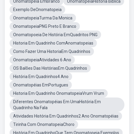
Onomatopeia EmBranco
OnomatopeiaHistoria Biblica
Exemplo DeOnomatopeia
OnomatopeiaTurma Da Monica
OnomatopeiaPNG Preto E Branco
Onomatopoeia De História EmQuadritos PNG
Historia Em Quadrinho ComAnomatopeias
Como Fazer Uma HistoriaEm Quadrinhos
OnomatopeiaAtividades 6 Ano
OS Balões Das HistóriasEm Quadrinhos
História Em Quadrinhos4 Ano
Onomatopéias EmPortugues
Historia Em Quadrinho OnomatopeiaVrum Vrum
Diferentes Onomatopéias Em UmaHistória Em
Quadrinho Na Fala
Atividades História Em Quadrinhos2 Ano Onomatopéias
Tirinha Com OnomatopeiaChoro
História Em QuadrinhoQue Tem Onomatopeia Exemplos