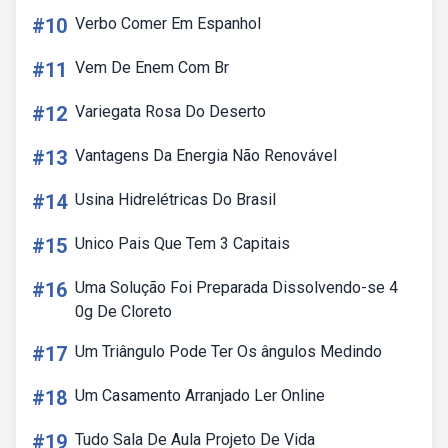
#10
Verbo Comer Em Espanhol
#11
Vem De Enem Com Br
#12
Variegata Rosa Do Deserto
#13
Vantagens Da Energia Não Renovável
#14
Usina Hidrelétricas Do Brasil
#15
Unico Pais Que Tem 3 Capitais
#16
Uma Solução Foi Preparada Dissolvendo-se 4
0g De Cloreto
#17
Um Triângulo Pode Ter Os ângulos Medindo
#18
Um Casamento Arranjado Ler Online
#19
Tudo Sala De Aula Projeto De Vida