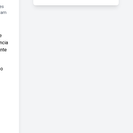
es
iram
e
ncia
ante
 o