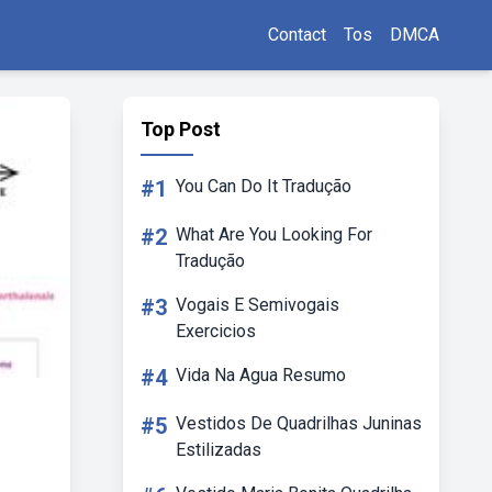
Contact
Tos
DMCA
Top Post
#1
You Can Do It Tradução
#2
What Are You Looking For
Tradução
#3
Vogais E Semivogais
Exercicios
#4
Vida Na Agua Resumo
#5
Vestidos De Quadrilhas Juninas
Estilizadas