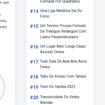
Formada Por Quadrados
em que
#14
Uma Liga Metálica Sai Do
s
Forno
iveu,
#15
Um Terreno Possui Formato
avés
De Triângulo Retângulo Com
Lados Perpendiculares
#16
Um Lugar Bem Longe Daqui
Assistir Online
#17
Tudo Sala De Aula Arte Anos
Finais
#18
Tubo De Ensaio Com Tampa
#19
Trem Do Samba 2023
#20
Transitividade Do Verbo
Atender