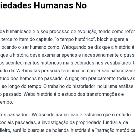
ociedades Humanas No
 da humanidade e o seu processo de evolução, tendo como refe
erceiro item do capítulo, “o tempo histórico”, bloch sugere a
olocando o ser humano como. Webquando se diz que a história é
que a história deve examinar apenas e necessariamente o pass
os acontecimentos históricos mais cobrados nos vestibulares,
studo da. Webmuitas pessoas têm uma compreensão naturalizad
studo dos homens no passado. A rigor, em praticamente todas as
ao longo do tempo. O trabalho do historiador inclui uma análise
 passado. Weba história é o estudo das transformações e
tempo.
entos passados,. Websendo assim, não é estranho que o estudo
ociais passadas, a investigação da propriedade fundiária, da
ileiro, aurélio buarque de holanda, história é a “narração metódic