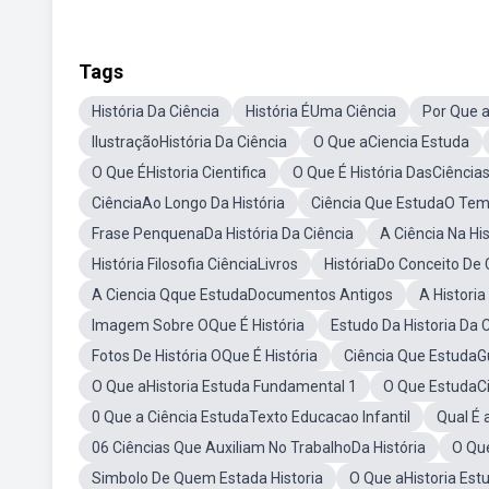
Tags
História Da Ciência
História ÉUma Ciência
Por Que a
IlustraçãoHistória Da Ciência
O Que aCiencia Estuda
O Que ÉHistoria Cientifica
O Que É História DasCiência
CiênciaAo Longo Da História
Ciência Que EstudaO Te
Frase PenquenaDa História Da Ciência
A Ciência Na H
História Filosofia CiênciaLivros
HistóriaDo Conceito De C
A Ciencia Qque EstudaDocumentos Antigos
A Histori
Imagem Sobre OQue É História
Estudo Da Historia Da C
Fotos De História OQue É História
Ciência Que EstudaG
O Que aHistoria Estuda Fundamental 1
O Que EstudaCi
0 Que a Ciência EstudaTexto Educacao Infantil
Qual É 
06 Ciências Que Auxiliam No TrabalhoDa História
O Que
Simbolo De Quem Estada Historia
O Que aHistoria Est