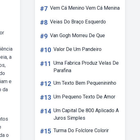
#7
Vem Cá Menino Vem Cá Menina
#8
Veias Do Braço Esquerdo
or
#9
Van Gogh Morreu De Que
iência
#10
Valor De Um Pandeiro
ia, a
#11
Uma Fabrica Produz Velas De
os,
Parafina
 do
biam e
#12
Um Texto Bem Pequenininho
o da
#13
Um Pequeno Texto De Amor
#14
Um Capital De 800 Aplicado A
Juros Simples
ntos
e
#15
Turma Do Folclore Colorir
da o