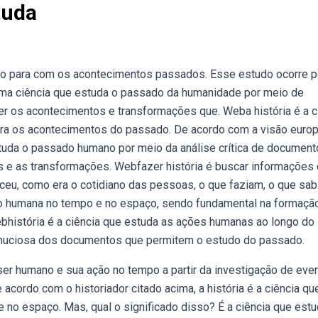
tuda
udo para com os acontecimentos passados. Esse estudo ocorre p
uma ciência que estuda o passado da humanidade por meio de
r os acontecimentos e transformações que. Weba história é a c
ra os acontecimentos do passado. De acordo com a visão europe
estuda o passado humano por meio da análise crítica de document
s e as transformações. Webfazer história é buscar informações
eceu, como era o cotidiano das pessoas, o que faziam, o que sa
ção humana no tempo e no espaço, sendo fundamental na formaçã
ebhistória é a ciência que estuda as ações humanas ao longo do
 minuciosa dos documentos que permitem o estudo do passado.
ser humano e sua ação no tempo a partir da investigação de eve
acordo com o historiador citado acima, a história é a ciência qu
no espaço. Mas, qual o significado disso? É a ciência que estu