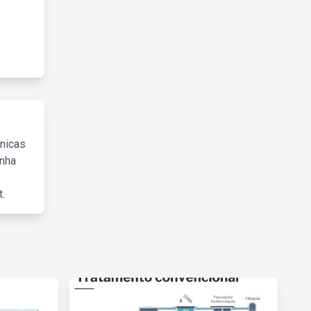
cnicas
inha
.