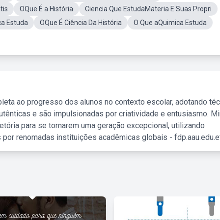
tis
OQue É a História
Ciencia Que EstudaMateria E Suas Propri
ca Estuda
OQue É Ciência Da História
O Que aQuimica Estuda
leta ao progresso dos alunos no contexto escolar, adotando té
tênticas e são impulsionadas por criatividade e entusiasmo. M
etória para se tornarem uma geração excepcional, utilizando
 por renomadas instituições acadêmicas globais - fdp.aau.edu.et