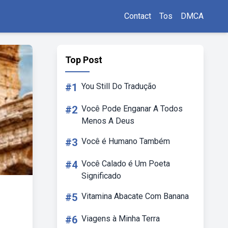
Contact
Tos
DMCA
Top Post
#1
You Still Do Tradução
#2
Você Pode Enganar A Todos
Menos A Deus
#3
Você é Humano Também
#4
Você Calado é Um Poeta
Significado
#5
Vitamina Abacate Com Banana
#6
Viagens à Minha Terra