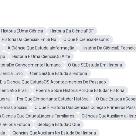
 História ÉUma Ciência
História Da CiênciaPDF
História Da CiênciaE En Si No
O Que É CiênciaResumo
s
A Ciência Que Estuda aInformação
História Da CiênciaE Tecnolo
mpo
História É Uma CiênciaOu Arte
istóriaDo Conhecimento Humano
O Que SEEstuda Em História
iência Livro
CienciasQue Estuda a História
a E a Ciencia Que EstudaOS Acontecimentos Do Passado
iênciaNo Brasil
Poema Sobre História PorQue Estudar História
uerra
Por Que ÉImportante Estudar História
O Que Estuda aGeogr
encias Sociais
O Que É História DasCiências Coleção Primeiros Pas
a Ciencia Que EstudaLiagens Familiares
Ciências QueAuxiliam a Hist
 aHioria Estuda
Geologia EstudaO Que
uda
Ciencias QueAuxiliam No Estudo Da Historia