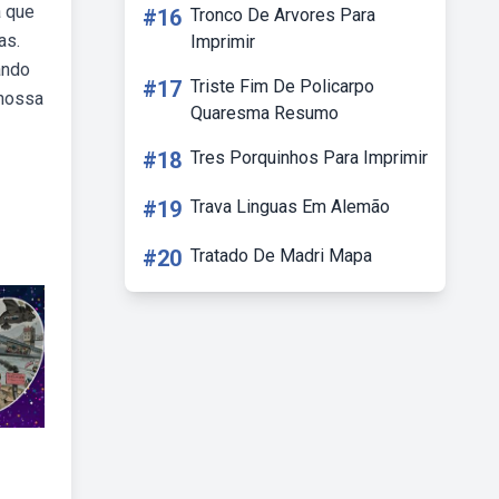
a que
#16
Tronco De Arvores Para
as.
Imprimir
ando
#17
Triste Fim De Policarpo
 nossa
Quaresma Resumo
#18
Tres Porquinhos Para Imprimir
#19
Trava Linguas Em Alemão
#20
Tratado De Madri Mapa