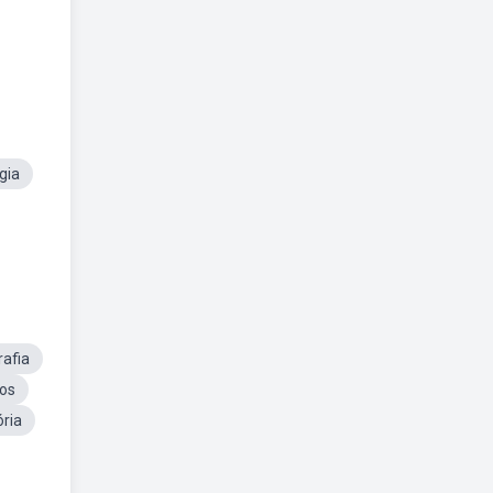
gia
afia
sos
ória