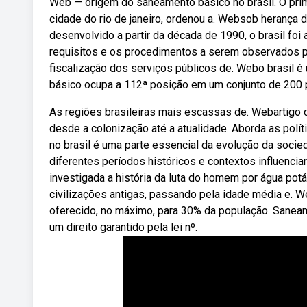
Web — origem do saneamento básico no brasil. O prim
cidade do rio de janeiro, ordenou a. Websob heranç
desenvolvido a partir da década de 1990, o brasil foi
requisitos e os procedimentos a serem observados pe
fiscalização dos serviços públicos de. Webo brasil é
básico ocupa a 112ª posição em um conjunto de 200 
As regiões brasileiras mais escassas de. Webartigo q
desde a colonização até a atualidade. Aborda as polí
no brasil é uma parte essencial da evolução da socie
diferentes períodos históricos e contextos influenc
investigada a história da luta do homem por água po
civilizações antigas, passando pela idade média e.
oferecido, no máximo, para 30% da população. Sanea
um direito garantido pela lei nº.