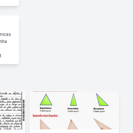
cnicas
inha
.