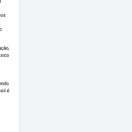
a
 os
o
ação,
ásico
sendo
sil é