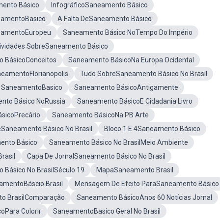
ento Básico
InfográficoSaneamento Básico
neamentoBasico
A Falta DeSaneamento Básico
neamentoEuropeu
Saneamento Básico NoTempo Do Império
ividades SobreSaneamento Básico
 BásicoConceitos
Saneamento BásicoNa Europa Ocidental
neamentoFlorianopolis
Tudo SobreSaneamento Básico No Brasil
o SaneamentoBasico
Saneamento BásicoAntigamente
nto Básico NoRussia
Saneamento BásicoE Cidadania Livro
sicoPrecário
Saneamento BásicoNa PB Arte
Saneamento Básico No Brasil
Bloco 1 E 4Saneamento Básico
ento Básico
Saneamento Básico No BrasilMeio Ambiente
rasil
Capa De JornalSaneamento Básico No Brasil
Básico No BrasilSéculo 19
MapaSaneamento Brasil
amentoBáscio Brasil
Mensagem De Efeito ParaSaneamento Básico
o BrasilComparação
Saneamento BásicoAnos 60 Notícias Jornal
oPara Colorir
SaneamentoBasico Geral No Brasil