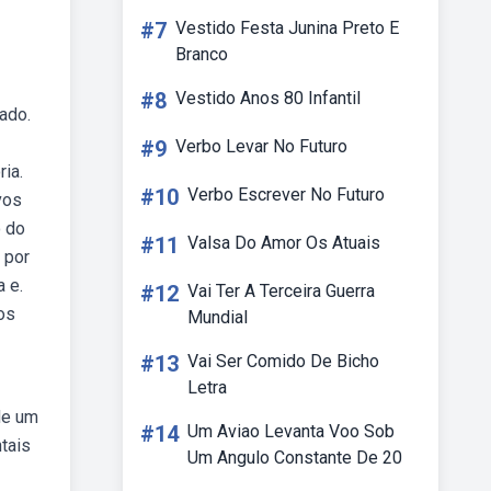
#7
Vestido Festa Junina Preto E
Branco
#8
Vestido Anos 80 Infantil
ado.
#9
Verbo Levar No Futuro
ia.
#10
Verbo Escrever No Futuro
vos
o do
#11
Valsa Do Amor Os Atuais
 por
 e.
#12
Vai Ter A Terceira Guerra
os
Mundial
#13
Vai Ser Comido De Bicho
Letra
de um
#14
Um Aviao Levanta Voo Sob
tais
Um Angulo Constante De 20