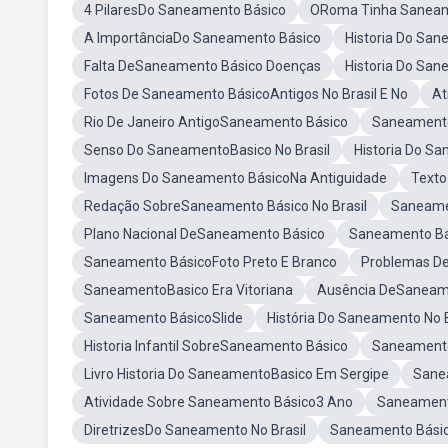
4 PilaresDo Saneamento Básico
ORoma Tinha Saneam
A ImportânciaDo Saneamento Básico
Historia Do Sa
Falta DeSaneamento Básico Doenças
Historia Do Sa
Fotos De Saneamento BásicoAntigos No Brasil E No
At
Rio De Janeiro AntigoSaneamento Básico
Saneamento
Senso Do SaneamentoBasico No Brasil
Historia Do Sa
Imagens Do Saneamento BásicoNa Antiguidade
Text
Redação SobreSaneamento Básico No Brasil
Saneame
Plano Nacional DeSaneamento Básico
Saneamento Bá
Saneamento BásicoFoto Preto E Branco
Problemas De
SaneamentoBasico Era Vitoriana
Ausência DeSaneam
Saneamento BásicoSlide
História Do Saneamento No B
Historia Infantil SobreSaneamento Básico
Saneamento 
Livro Historia Do SaneamentoBasico Em Sergipe
Sane
Atividade Sobre Saneamento Básico3 Ano
Saneament
DiretrizesDo Saneamento No Brasil
Saneamento Básic