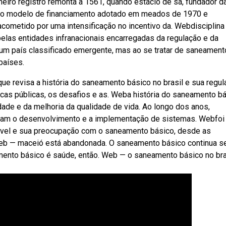
eiro registro remonta a 1561, quando estácio de sá, fundador d
a do modelo de financiamento adotado em meados de 1970 e
 acometido por uma intensificação no incentivo da. Webdisciplina
las entidades infranacionais encarregadas da regulação e da
 um país classificado emergente, mas ao se tratar de saneament
países.
ue revisa a história do saneamento básico no brasil e sua regul
ticas públicas, os desafios e as. Weba história do saneamento b
dade e da melhoria da qualidade de vida. Ao longo dos anos,
iaram o desenvolvimento e a implementação de sistemas. Webfoi
tável e sua preocupação com o saneamento básico, desde as
 Web — maceió está abandonada. O saneamento básico continua 
mento básico é saúde, então. Web — o saneamento básico no bra