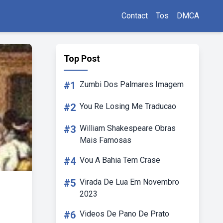
Contact
Tos
DMCA
Top Post
#1
Zumbi Dos Palmares Imagem
#2
You Re Losing Me Traducao
#3
William Shakespeare Obras
Mais Famosas
#4
Vou A Bahia Tem Crase
#5
Virada De Lua Em Novembro
2023
#6
Videos De Pano De Prato