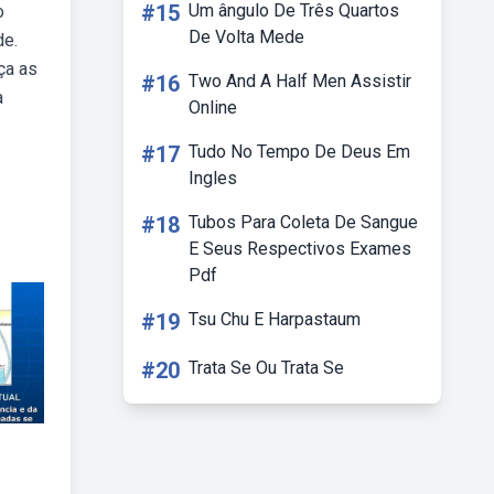
#15
Um ângulo De Três Quartos
o
De Volta Mede
de.
ça as
#16
Two And A Half Men Assistir
a
Online
#17
Tudo No Tempo De Deus Em
Ingles
#18
Tubos Para Coleta De Sangue
E Seus Respectivos Exames
Pdf
#19
Tsu Chu E Harpastaum
#20
Trata Se Ou Trata Se