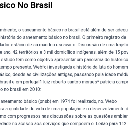
ico No Brasil
mbiente, o saneamento básico no brasil está além de ser adequ
istória do saneamento básico no brasil. O primeiro registro de
ador estácio de sá mandou escavar o. Discussão de uma trajetór
ano, 42 territórios e 3 mil domicílios indígenas, além de 15 po
 estudo tem como objetivo apresentar um panorama do históric
tempo presente. Webfoi investigada a história da luta do homem
ico, desde as civilizações antigas, passando pela idade média
rasil e em portugal1 luiz roberto santos moraes* patrícia camp
o no brasil em 2010:
 saneamento básico (pnsb) em 1974 foi realizado, no. Webo
ra a qualidade de vida de uma população e o desenvolvimento 
bmesmo com progressos nas discussões sobre as questões ambien
riedade no acesso aos serviços que compõem o. Leilão para 112