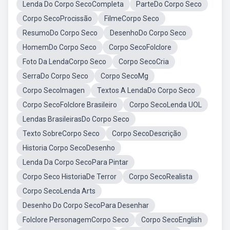
Lenda Do Corpo SecoCompleta
ParteDo Corpo Seco
Corpo SecoProcissão
FilmeCorpo Seco
ResumoDo Corpo Seco
DesenhoDo Corpo Seco
HomemDo Corpo Seco
Corpo SecoFolclore
Foto Da LendaCorpo Seco
Corpo SecoCria
SerraDo Corpo Seco
Corpo SecoMg
Corpo SecoImagen
Textos A LendaDo Corpo Seco
Corpo SecoFolclore Brasileiro
Corpo SecoLenda UOL
Lendas BrasileirasDo Corpo Seco
Texto SobreCorpo Seco
Corpo SecoDescrição
Historia Corpo SecoDesenho
Lenda Da Corpo SecoPara Pintar
Corpo Seco HistoriaDe Terror
Corpo SecoRealista
Corpo SecoLenda Arts
Desenho Do Corpo SecoPara Desenhar
Folclore PersonagemCorpo Seco
Corpo SecoEnglish