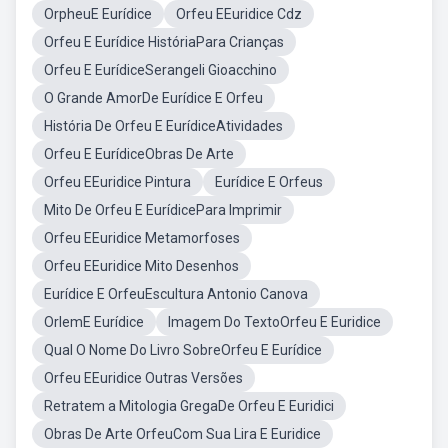
OrpheuE Eurídice
Orfeu EEuridice Cdz
Orfeu E Eurídice HistóriaPara Crianças
Orfeu E EurídiceSerangeli Gioacchino
O Grande AmorDe Eurídice E Orfeu
História De Orfeu E EurídiceAtividades
Orfeu E EurídiceObras De Arte
Orfeu EEuridice Pintura
Eurídice E Orfeus
Mito De Orfeu E EurídicePara Imprimir
Orfeu EEuridice Metamorfoses
Orfeu EEuridice Mito Desenhos
Eurídice E OrfeuEscultura Antonio Canova
OrlemE Eurídice
Imagem Do TextoOrfeu E Euridice
Qual O Nome Do Livro SobreOrfeu E Eurídice
Orfeu EEuridice Outras Versões
Retratem a Mitologia GregaDe Orfeu E Euridici
Obras De Arte OrfeuCom Sua Lira E Euridice