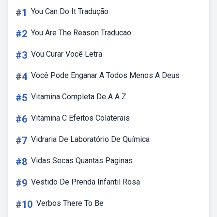
#1
You Can Do It Tradução
#2
You Are The Reason Traducao
#3
Vou Curar Você Letra
#4
Você Pode Enganar A Todos Menos A Deus
#5
Vitamina Completa De A A Z
#6
Vitamina C Efeitos Colaterais
#7
Vidraria De Laboratório De Química
#8
Vidas Secas Quantas Paginas
#9
Vestido De Prenda Infantil Rosa
#10
Verbos There To Be