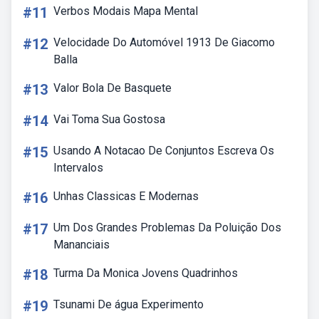
#11
Verbos Modais Mapa Mental
#12
Velocidade Do Automóvel 1913 De Giacomo
Balla
#13
Valor Bola De Basquete
#14
Vai Toma Sua Gostosa
#15
Usando A Notacao De Conjuntos Escreva Os
Intervalos
#16
Unhas Classicas E Modernas
#17
Um Dos Grandes Problemas Da Poluição Dos
Mananciais
#18
Turma Da Monica Jovens Quadrinhos
#19
Tsunami De água Experimento