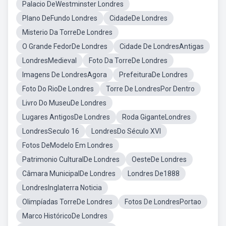
Palacio DeWestminster Londres
Plano DeFundo Londres
CidadeDe Londres
Misterio Da TorreDe Londres
O Grande FedorDe Londres
Cidade De LondresAntigas
LondresMedieval
Foto Da TorreDe Londres
Imagens De LondresAgora
PrefeituraDe Londres
Foto Do RioDe Londres
Torre De LondresPor Dentro
Livro Do MuseuDe Londres
Lugares AntigosDe Londres
Roda GiganteLondres
LondresSeculo 16
LondresDo Século XVI
Fotos DeModelo Em Londres
Patrimonio CulturalDe Londres
OesteDe Londres
Câmara MunicipalDe Londres
Londres De1888
LondresInglaterra Noticia
Olimpíadas TorreDe Londres
Fotos De LondresPortao
Marco HistóricoDe Londres