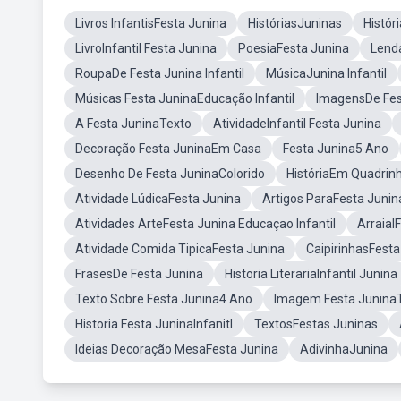
Livros InfantisFesta Junina
HistóriasJuninas
Histór
LivroInfantil Festa Junina
PoesiaFesta Junina
Lend
RoupaDe Festa Junina Infantil
MúsicaJunina Infantil
Músicas Festa JuninaEducação Infantil
ImagensDe Fes
A Festa JuninaTexto
AtividadeInfantil Festa Junina
Decoração Festa JuninaEm Casa
Festa Junina5 Ano
Desenho De Festa JuninaColorido
HistóriaEm Quadrinh
Atividade LúdicaFesta Junina
Artigos ParaFesta Junin
Atividades ArteFesta Junina Educaçao Infantil
Arraial
Atividade Comida TipicaFesta Junina
CaipirinhasFesta
FrasesDe Festa Junina
Historia LiterariaInfantil Junina
Texto Sobre Festa Junina4 Ano
Imagem Festa Junina
Historia Festa JuninaInfanitl
TextosFestas Juninas
Ideias Decoração MesaFesta Junina
AdivinhaJunina