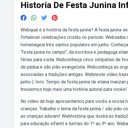
Historia De Festa Junina Inf
Webqual é a história da festa junina? A festa junina 
fortalecer celebrações cristãs no período. Websaiba 
homenageia três santos populares em junho. Conheça a
“festa junina no campo”, da escritora e pedagoga elia
férias para visita. Webconheça cinco simpatias de fes
de pádua e são joão evangelista. Webconheça as orig
associadas a tradições antigas. Webneste vídeo traz
junho ). livro: Tempo de festa junina de eliana manza
trouxemos hoje mais uma história autoral para vocês!
No vídeo de hoje apresentamos para vocês a nossa his
crianças. Trabalhe o tema da festa junina / são joão co
as crianças adoram! Webhistória que ilustra as tradiç
para educação infantil e turmas do 1º ao 9º ano. Weba