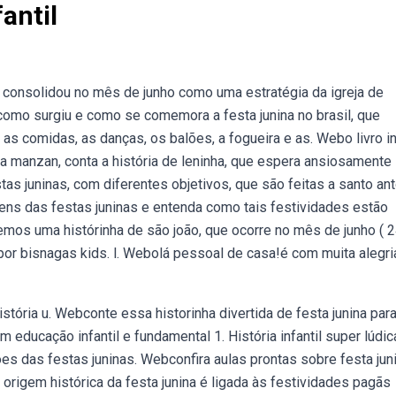
antil
se consolidou no mês de junho como uma estratégia da igreja de
como surgiu e como se comemora a festa junina no brasil, que
s comidas, as danças, os balões, a fogueira e as. Webo livro in
na manzan, conta a história de leninha, que espera ansiosamente
tas juninas, com diferentes objetivos, que são feitas a santo an
ens das festas juninas e entenda como tais festividades estão
emos uma histórinha de são joão, que ocorre no mês de junho ( 
n por bisnagas kids. l. Webolá pessoal de casa!é com muita alegr
tória u. Webconte essa historinha divertida de festa junina par
m educação infantil e fundamental 1. História infantil super lúdi
ões das festas juninas. Webconfira aulas prontas sobre festa jun
 origem histórica da festa junina é ligada às festividades pagãs