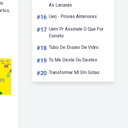
da
As Lacunas
artes,
#16
Uerj - Provas Anteriores
#17
Uem Pr Assinale O Que For
Correto
#18
Tubo De Ensaio De Vidro
#19
Tu Me Deste Ou Destes
#20
Transformar Ml Em Gotas