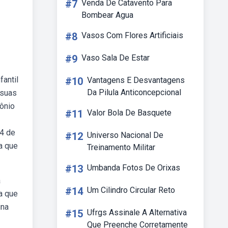
#7
Venda De Catavento Para
Bombear Agua
#8
Vasos Com Flores Artificiais
#9
Vaso Sala De Estar
fantil
#10
Vantagens E Desvantagens
Da Pilula Anticoncepcional
 suas
tônio
#11
Valor Bola De Basquete
24 de
#12
Universo Nacional De
ia que
Treinamento Militar
#13
Umbanda Fotos De Orixas
a
#14
Um Cilindro Circular Reto
ca que
ina
#15
Ufrgs Assinale A Alternativa
Que Preenche Corretamente