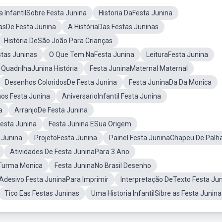
ia InfantilSobre Festa Junina
Historia DaFesta Junina
asDe Festa Junina
A HistóriaDas Festas Juninas
História DeSão João Para Crianças
tas Juninas
O Que Tem NaFesta Junina
LeituraFesta Junina
QuadrilhaJunina História
Festa JuninaMaternal Maternal
Desenhos ColoridosDe Festa Junina
Festa JuninaDa Da Monica
os Festa Junina
AniversarioInfantil Festa Junina
a
ArranjoDe Festa Junina
Festa Junina
Festa Junina ESua Origem
 Junina
ProjetoFesta Junina
Painel Festa JuninaChapeu De Palh
Atividades De Festa JuninaPara 3 Ano
Turma Monica
Festa JuninaNo Brasil Desenho
Adesivo Festa JuninaPara Imprimir
Interpretação DeTexto Festa Ju
Tico Eas Festas Juninas
Uma Historia InfantilSibre as Festa Junina