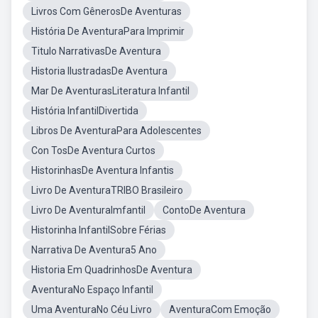
Livros Com GênerosDe Aventuras
História De AventuraPara Imprimir
Titulo NarrativasDe Aventura
Historia IlustradasDe Aventura
Mar De AventurasLiteratura Infantil
História InfantilDivertida
Libros De AventuraPara Adolescentes
Con TosDe Aventura Curtos
HistorinhasDe Aventura Infantis
Livro De AventuraTRIBO Brasileiro
Livro De AventuraImfantil
ContoDe Aventura
Historinha InfantilSobre Férias
Narrativa De Aventura5 Ano
Historia Em QuadrinhosDe Aventura
AventuraNo Espaço Infantil
Uma AventuraNo Céu Livro
AventuraCom Emoção