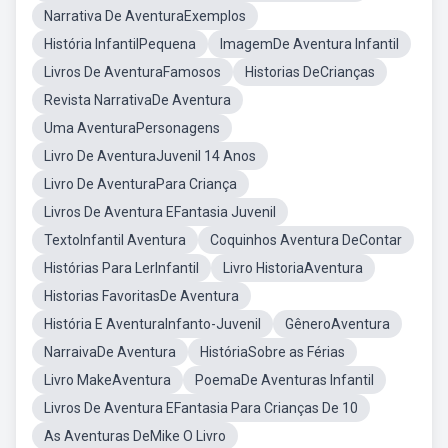
Narrativa De AventuraExemplos
História InfantilPequena
ImagemDe Aventura Infantil
Livros De AventuraFamosos
Historias DeCrianças
Revista NarrativaDe Aventura
Uma AventuraPersonagens
Livro De AventuraJuvenil 14 Anos
Livro De AventuraPara Criança
Livros De Aventura EFantasia Juvenil
TextoInfantil Aventura
Coquinhos Aventura DeContar
Histórias Para LerInfantil
Livro HistoriaAventura
Historias FavoritasDe Aventura
História E AventuraInfanto-Juvenil
GêneroAventura
NarraivaDe Aventura
HistóriaSobre as Férias
Livro MakeAventura
PoemaDe Aventuras Infantil
Livros De Aventura EFantasia Para Crianças De 10
As Aventuras DeMike O Livro