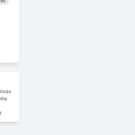
cas
cnicas
inha
.