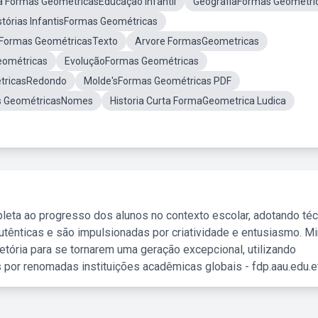
ia Formas GeométricasEducação Infantil
GeografiaFormas Geométri
istórias InfantisFormas Geométricas
a Formas GeométricasTexto
Arvore FormasGeometricas
eométricas
EvoluçãoFormas Geométricas
étricasRedondo
Molde'sFormas Geométricas PDF
s GeométricasNomes
Historia Curta FormaGeometrica Ludica
leta ao progresso dos alunos no contexto escolar, adotando té
tênticas e são impulsionadas por criatividade e entusiasmo. M
etória para se tornarem uma geração excepcional, utilizando
 por renomadas instituições acadêmicas globais - fdp.aau.edu.et