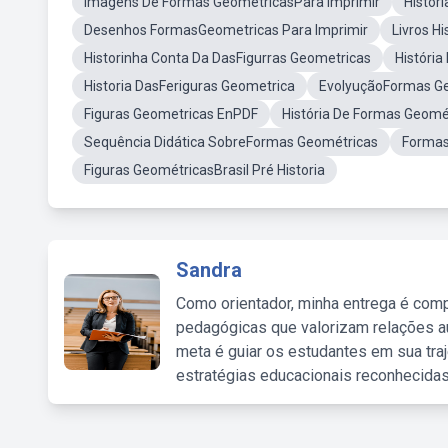
Imagens De Formas GeométricasPara Imprimir
Histór
Desenhos FormasGeometricas Para Imprimir
Livros H
Historinha Conta Da DasFigurras Geometricas
Históri
Historia DasFeriguras Geometrica
EvolyuçãoFormas G
Figuras Geometricas EnPDF
História De Formas Geom
Sequência Didática SobreFormas Geométricas
Forma
Figuras GeométricasBrasil Pré Historia
Sandra
Como orientador, minha entrega é comp
pedagógicas que valorizam relações au
meta é guiar os estudantes em sua traj
estratégias educacionais reconhecidas