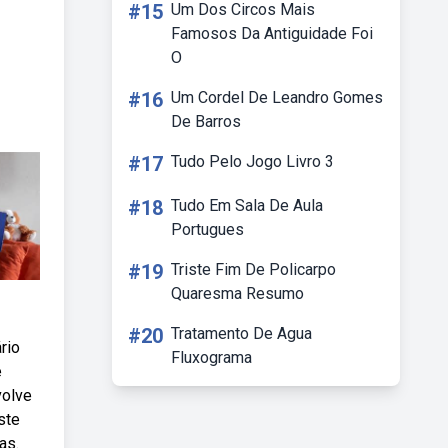
#15
Um Dos Circos Mais
Famosos Da Antiguidade Foi
O
#16
Um Cordel De Leandro Gomes
De Barros
#17
Tudo Pelo Jogo Livro 3
#18
Tudo Em Sala De Aula
Portugues
#19
Triste Fim De Policarpo
Quaresma Resumo
#20
Tratamento De Agua
rio
Fluxograma
e
volve
ste
as.