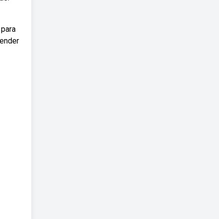
 para
eender