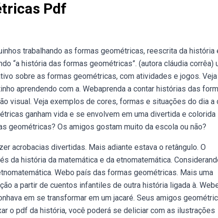
tricas Pdf
inhos trabalhando as formas geométricas, reescrita da história 
ndo “a história das formas geométricas”. (autora cláudia corrêa)
cativo sobre as formas geométricas, com atividades e jogos. Veja
ntinho aprendendo com a. Webaprenda a contar histórias das for
o visual. Veja exemplos de cores, formas e situações do dia a 
étricas ganham vida e se envolvem em uma divertida e colorida
mas geométricas? Os amigos gostam muito da escola ou não?
r acrobacias divertidas. Mais adiante estava o retângulo. O
és da história da matemática e da etnomatemática. Considerand
a etnomatemática. Webo país das formas geométricas. Mais uma
ão a partir de cuentos infantiles de outra história ligada à. Web
que sonhava em se transformar em um jacaré. Seus amigos geométri
r o pdf da história, você poderá se deliciar com as ilustrações