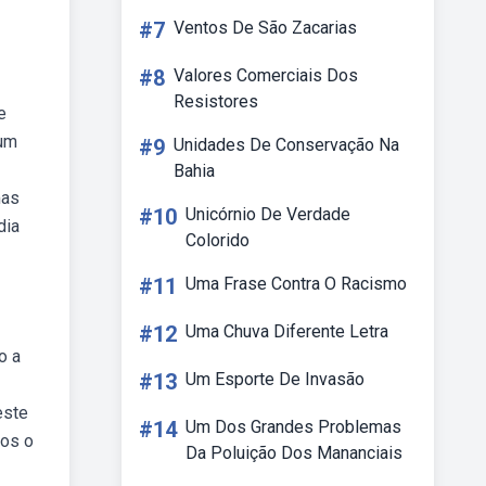
#7
Ventos De São Zacarias
#8
Valores Comerciais Dos
Resistores
e
 um
#9
Unidades De Conservação Na
Bahia
mas
#10
Unicórnio De Verdade
dia
Colorido
#11
Uma Frase Contra O Racismo
#12
Uma Chuva Diferente Letra
o a
#13
Um Esporte De Invasão
este
#14
Um Dos Grandes Problemas
cos o
Da Poluição Dos Mananciais