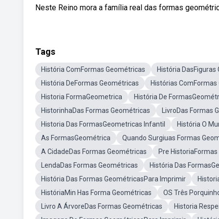
Neste Reino mora a família real das formas geométricas que
Tags
História ComFormas Geométricas
História DasFiguras
História DeFormas Geométricas
Histórias ComFormas
Historia FormaGeometrica
História De FormasGeométr
HistorinhaDas Formas Geométricas
LivroDas Formas 
Historia Das FormasGeometricas Infantil
História O M
As FormasGeométrica
Quando Surgiuas Formas Geom
A CidadeDas Formas Geométricas
Pre HistoriaFormas
LendaDas Formas Geométricas
História Das FormasG
História Das Formas GeométricasPara Imprimir
Histor
HistóriaMin Has Forma Geométricas
OS Três Porquin
Livro A ÁrvoreDas Formas Geométricas
Historia Resp