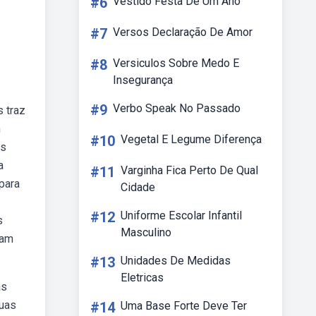
#6
Vestido Festa De Um Ano
#7
Versos Declaração De Amor
#8
Versiculos Sobre Medo E
Insegurança
#9
Verbo Speak No Passado
s traz
m
#10
Vegetal E Legume Diferença
as
a
#11
Varginha Fica Perto De Qual
para
Cidade
#12
Uniforme Escolar Infantil
s
Masculino
vam
#13
Unidades De Medidas
Eletricas
as
suas
#14
Uma Base Forte Deve Ter