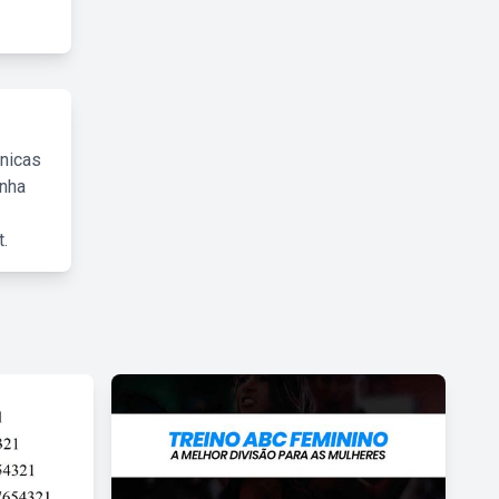
cnicas
inha
.