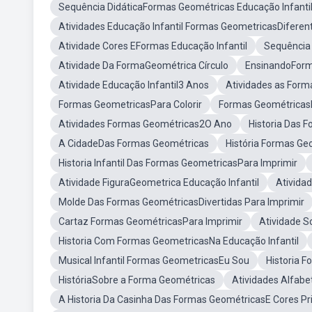
Sequência DidáticaFormas Geométricas Educação Infanti
Atividades Educação Infantil Formas GeometricasDiferen
Atividade Cores EFormas Educação Infantil
Sequência
Atividade Da FormaGeométrica Círculo
EnsinandoForm
Atividade Educação Infantil3 Anos
Atividades as Form
Formas GeometricasPara Colorir
Formas GeométricasN
Atividades Formas Geométricas2O Ano
Historia Das F
A CidadeDas Formas Geométricas
História Formas Ge
Historia Infantil Das Formas GeometricasPara Imprimir
Atividade FiguraGeometrica Educação Infantil
Ativida
Molde Das Formas GeométricasDivertidas Para Imprimir
Cartaz Formas GeométricasPara Imprimir
Atividade 
Historia Com Formas GeometricasNa Educação Infantil
Musical Infantil Formas GeometricasEu Sou
Historia F
HistóriaSobre a Forma Geométricas
Atividades Alfabe
A Historia Da Casinha Das Formas GeométricasE Cores Pr