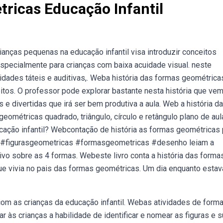
ricas Educação Infantil
anças pequenas na educação infantil visa introduzir conceitos
specialmente para crianças com baixa acuidade visual. neste
idades táteis e auditivas,. Weba história das formas geométrica
eitos. O professor pode explorar bastante nesta história que ve
 divertidas que irá ser bem produtiva a aula. Web️ a história d
eométricas quadrado, triângulo, círculo e retângulo plano de aul
ação infantil? Webcontação de história as formas geométricas 
eb#figurasgeometricas #formasgeometricas #desenho leiam a
ivo sobre as 4 formas. Webeste livro conta a história das forma
 que vivia no pais das formas geométricas. Um dia enquanto esta
com as crianças da educação infantil. Webas atividades de form
 às crianças a habilidade de identificar e nomear as figuras e 