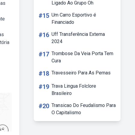
Ligado Ao Grupo Oh
 as
#15
Um Carro Esportivo é
nte
Financiado
#16
Uff Transferência Externa
as
2024
tória
#17
Trombose Da Veia Porta Tem
Cura
#18
Travesseiro Para As Pernas
#19
Trava Lingua Folclore
Brasileiro
#20
Transicao Do Feudalismo Para
O Capitalismo