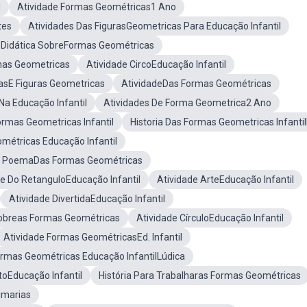
l
Atividade Formas Geométricas1 Ano
tes
Atividades Das FigurasGeometricas Para Educação Infantil
 Didática SobreFormas Geométricas
as Geometricas
Atividade CircoEducação Infantil
asE Figuras Geometricas
AtividadeDas Formas Geométricas
a Educação Infantil
Atividades De Forma Geometrica2 Ano
ormas Geometricas Infantil
Historia Das Formas Geometricas Infanti
ométricas Educação Infantil
PoemaDas Formas Geométricas
de Do RetanguloEducação Infantil
Atividade ArteEducação Infantil
Atividade DivertidaEducação Infantil
Sobreas Formas Geométricas
Atividade CírculoEducação Infantil
Atividade Formas GeométricasEd. Infantil
ormas Geométricas Educação InfantilLúdica
toEducação Infantil
História Para Trabalharas Formas Geométricas
imarias