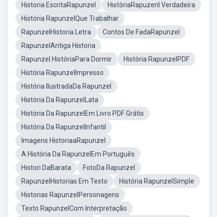
Historia EscritaRapunzel
HistóriaRapuzenl Verdadeira
História RapunzelQue Trabalhar
RapunzelHistoria Letra
Contos De FadaRapunzel
RapunzelAntiga Historia
Rapunzel HistóriaPara Dormir
História RapunzelPDF
História RapunzelImpresso
História IlustradaDa Rapunzel
História Da RapunzelLata
História Da RapunzelEm Livro PDF Grátis
História Da RapunzelInfantil
Imagens HistoriaaRapunzel
A História Da RapunzelEm Português
Histori DaBarata
FotoDa Rapunzel
RapunzelHistorias Em Texto
História RapunzelSimple
Historias RapunzelPersonagens
Texto RapunzelCom Interpretação