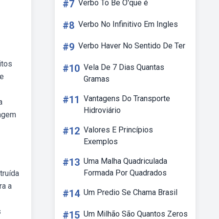
#7
Verbo To Be O'que é
#8
Verbo No Infinitivo Em Ingles
#9
Verbo Haver No Sentido De Ter
itos
#10
Vela De 7 Dias Quantas
se
Gramas
#11
Vantagens Do Transporte
a
Hidroviário
magem
#12
Valores E Princípios
Exemplos
#13
Uma Malha Quadriculada
Formada Por Quadrados
truída
ra a
#14
Um Predio Se Chama Brasil
s
#15
Um Milhão São Quantos Zeros