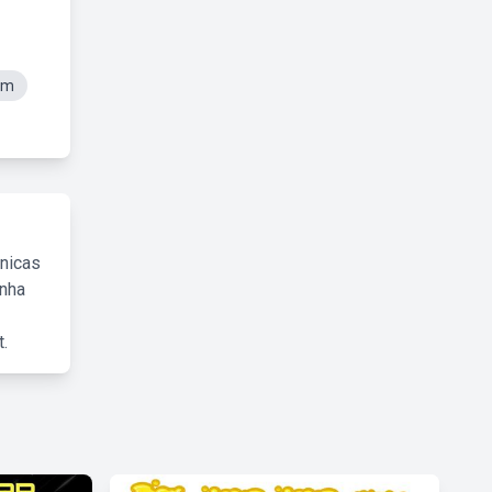
em
cnicas
inha
.