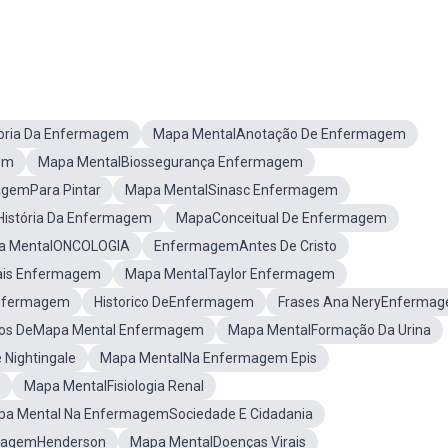
oria Da Enfermagem
Mapa MentalAnotação De Enfermagem
em
Mapa MentalBiossegurança Enfermagem
agemPara Pintar
Mapa MentalSinasc Enfermagem
História Da Enfermagem
MapaConceitual De Enfermagem
a MentalONCOLOGIA
EnfermagemAntes De Cristo
ais Enfermagem
Mapa MentalTaylor Enfermagem
 Enfermagem
Historico DeEnfermagem
Frases Ana NeryEnferma
os DeMapa Mental Enfermagem
Mapa MentalFormação Da Urina
Nightingale
Mapa MentalNa Enfermagem Epis
Mapa MentalFisiologia Renal
a Mental Na EnfermagemSociedade E Cidadania
magemHenderson
Mapa MentalDoenças Virais