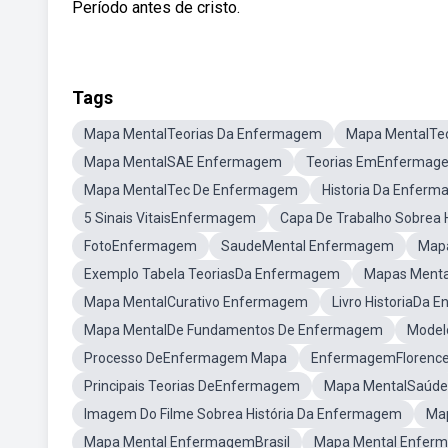
Período antes de cristo.
Tags
Mapa MentalTeorias Da Enfermagem
Mapa MentalTe
Mapa MentalSAE Enfermagem
Teorias EmEnfermag
Mapa MentalTec De Enfermagem
Historia Da Enferm
5 Sinais VitaisEnfermagem
Capa De Trabalho Sobrea 
FotoEnfermagem
SaudeMental Enfermagem
Map
Exemplo Tabela TeoriasDa Enfermagem
Mapas Ment
Mapa MentalCurativo Enfermagem
Livro HistoriaDa
Mapa MentalDe Fundamentos De Enfermagem
Model
Processo DeEnfermagem Mapa
EnfermagemFlorence 
Principais Teorias DeEnfermagem
Mapa MentalSaúde
Imagem Do Filme Sobrea História Da Enfermagem
Map
Mapa Mental EnfermagemBrasil
Mapa Mental Enfer