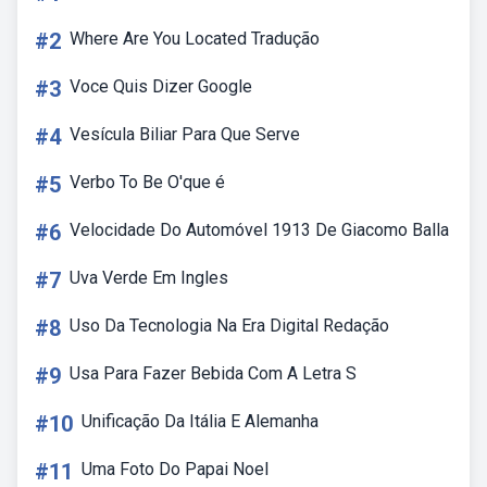
#2
Where Are You Located Tradução
#3
Voce Quis Dizer Google
#4
Vesícula Biliar Para Que Serve
#5
Verbo To Be O'que é
#6
Velocidade Do Automóvel 1913 De Giacomo Balla
#7
Uva Verde Em Ingles
#8
Uso Da Tecnologia Na Era Digital Redação
#9
Usa Para Fazer Bebida Com A Letra S
#10
Unificação Da Itália E Alemanha
#11
Uma Foto Do Papai Noel