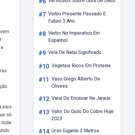
#6
Versiculos Sobre Obra De Deus
#7
Verbo Presente Passado E
Futuro 3 Ano
ervem
#8
Verbo No Imperativo Em
z
Espanhol
 a
#9
Vela De Natal Significado
#10
Vegetais Ricos Em Proteina
ras
#11
Vaso Grego Alberto De
Oliveira
ação
#12
Varal De Encaixar Na Janela
a eles
#13
Valor Do Quilo Do Cobre Hoje
que só
2023
u toda
undo.
#14
Urso Gigante 2 Metros