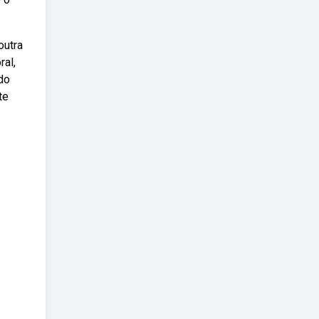
outra
ral,
 do
te