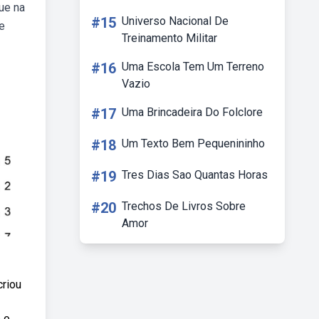
ue na
#15
Universo Nacional De
e
Treinamento Militar
#16
Uma Escola Tem Um Terreno
Vazio
#17
Uma Brincadeira Do Folclore
#18
Um Texto Bem Pequenininho
#19
Tres Dias Sao Quantas Horas
#20
Trechos De Livros Sobre
Amor
criou
 o