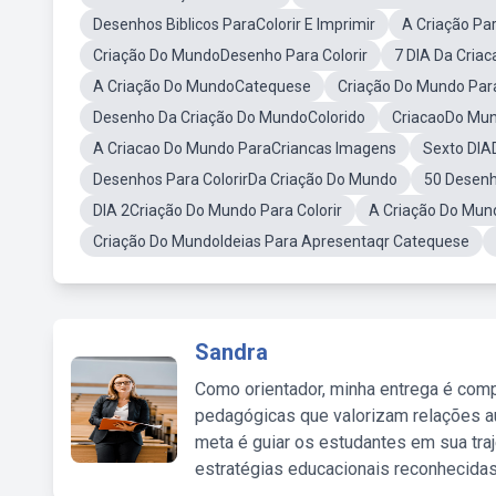
Desenhos Biblicos ParaColorir E Imprimir
A Criação Par
Criação Do MundoDesenho Para Colorir
7 DIA Da Cria
A Criação Do MundoCatequese
Criação Do Mundo Par
Desenho Da Criação Do MundoColorido
CriacaoDo Mun
A Criacao Do Mundo ParaCriancas Imagens
Sexto DIAD
Desenhos Para ColorirDa Criação Do Mundo
50 Desenh
DIA 2Criação Do Mundo Para Colorir
A Criação Do Mund
Criação Do MundoIdeias Para Apresentaqr Catequese
Sandra
Como orientador, minha entrega é comp
pedagógicas que valorizam relações au
meta é guiar os estudantes em sua traj
estratégias educacionais reconhecidas