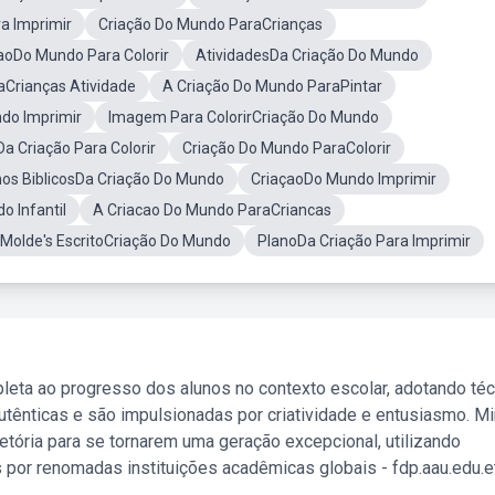
a Imprimir
Criação Do Mundo ParaCrianças
caoDo Mundo Para Colorir
AtividadesDa Criação Do Mundo
aCrianças Atividade
A Criação Do Mundo ParaPintar
do Imprimir
Imagem Para ColorirCriação Do Mundo
a Criação Para Colorir
Criação Do Mundo ParaColorir
os BiblicosDa Criação Do Mundo
CriaçaoDo Mundo Imprimir
o Infantil
A Criacao Do Mundo ParaCriancas
Molde's EscritoCriação Do Mundo
PlanoDa Criação Para Imprimir
leta ao progresso dos alunos no contexto escolar, adotando té
tênticas e são impulsionadas por criatividade e entusiasmo. M
etória para se tornarem uma geração excepcional, utilizando
 por renomadas instituições acadêmicas globais - fdp.aau.edu.et