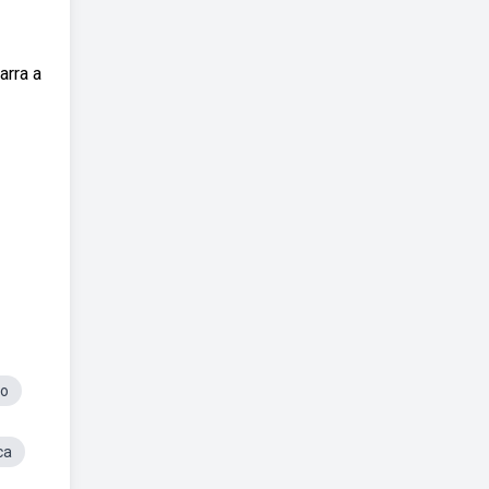
arra a
do
ca