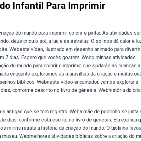
do Infantil Para Imprimir
iação do mundo para imprimir, colorir e pintar. As atividades s
do, deus criou o sol, a lua e as estrelas. O sol nos dá calor e lu
noite. Webeste vídeo, ilustrado em desenho animado para divertir
a em 7 dias. Espero que vocês gostem. Webo minhas atividades
ão do mundo para colorir e imprimir, que ajudarão as crianças a
ada enquanto exploramos as maravilhas da criação e muitas out
esenhos bíblicos. Webneste vídeo encantador, vamos explorar a
dias, conforme descrito no livro de gênesis. Webhistória da cri
ais antigas que se tem registro. Weba mãe de pedrinho se junta 
te dias, conforme está escrito no livro de gênesis. Ela explica 
s mirins retrata a história da criação do mundo. O tijolinho levo
m museu. Webmelhores atividades bíblicas sobre a criação do m