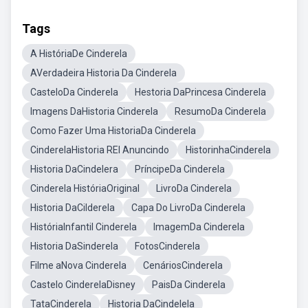
Tags
A HistóriaDe Cinderela
AVerdadeira Historia Da Cinderela
CasteloDa Cinderela
Hestoria DaPrincesa Cinderela
Imagens DaHistoria Cinderela
ResumoDa Cinderela
Como Fazer Uma HistoriaDa Cinderela
CinderelaHistoria REI Anuncindo
HistorinhaCinderela
Historia DaCindelera
PríncipeDa Cinderela
Cinderela HistóriaOriginal
LivroDa Cinderela
Historia DaCilderela
Capa Do LivroDa Cinderela
HistóriaInfantil Cinderela
ImagemDa Cinderela
Historia DaSinderela
FotosCinderela
Filme aNova Cinderela
CenáriosCinderela
Castelo CinderelaDisney
PaisDa Cinderela
TataCinderela
Historia DaCindelela