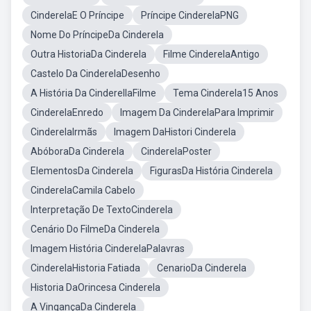
CinderelaE O Príncipe
Príncipe CinderelaPNG
Nome Do PríncipeDa Cinderela
Outra HistoriaDa Cinderela
Filme CinderelaAntigo
Castelo Da CinderelaDesenho
A História Da CinderellaFilme
Tema Cinderela15 Anos
CinderelaEnredo
Imagem Da CinderelaPara Imprimir
CinderelaIrmãs
Imagem DaHistori Cinderela
AbóboraDa Cinderela
CinderelaPoster
ElementosDa Cinderela
FigurasDa História Cinderela
CinderelaCamila Cabelo
Interpretação De TextoCinderela
Cenário Do FilmeDa Cinderela
Imagem História CinderelaPalavras
CinderelaHistoria Fatiada
CenarioDa Cinderela
Historia DaOrincesa Cinderela
A VingançaDa Cinderela