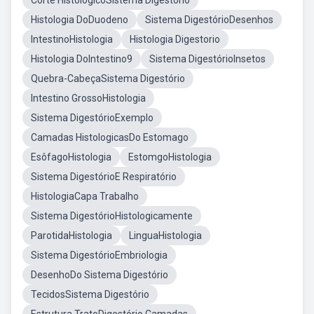
Corte HistológicoSistema Digestório
Histologia DoDuodeno
Sistema DigestórioDesenhos
IntestinoHistologia
Histologia Digestorio
Histologia DoIntestino9
Sistema DigestórioInsetos
Quebra-CabeçaSistema Digestório
Intestino GrossoHistologia
Sistema DigestórioExemplo
Camadas HistologicasDo Estomago
EsôfagoHistologia
EstomgoHistologia
Sistema DigestórioE Respiratório
HistologiaCapa Trabalho
Sistema DigestórioHistologicamente
ParotidaHistologia
LinguaHistologia
Sistema DigestórioEmbriologia
DesenhoDo Sistema Digestório
TecidosSistema Digestório