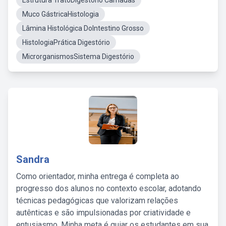
Estrutura TratoDigestório Camadas
Muco GástricaHistologia
Lâmina Histológica DoIntestino Grosso
HistologiaPrática Digestório
MicrorganismosSistema Digestório
Sandra
Como orientador, minha entrega é completa ao
progresso dos alunos no contexto escolar, adotando
técnicas pedagógicas que valorizam relações
autênticas e são impulsionadas por criatividade e
entusiasmo. Minha meta é guiar os estudantes em sua