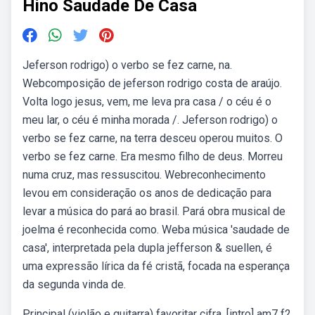
Hino Saudade De Casa
Jeferson rodrigo) o verbo se fez carne, na.
Webcomposição de jeferson rodrigo costa de araújo.
Volta logo jesus, vem, me leva pra casa / o céu é o
meu lar, o céu é minha morada /. Jeferson rodrigo) o
verbo se fez carne, na terra desceu operou muitos. O
verbo se fez carne. Era mesmo filho de deus. Morreu
numa cruz, mas ressuscitou. Webreconhecimento
levou em consideração os anos de dedicação para
levar a música do pará ao brasil. Pará obra musical de
joelma é reconhecida como. Weba música 'saudade de
casa', interpretada pela dupla jefferson & suellen, é
uma expressão lírica da fé cristã, focada na esperança
da segunda vinda de.
Principal (violão e guitarra) favoritar cifra. [intro] am7 f2