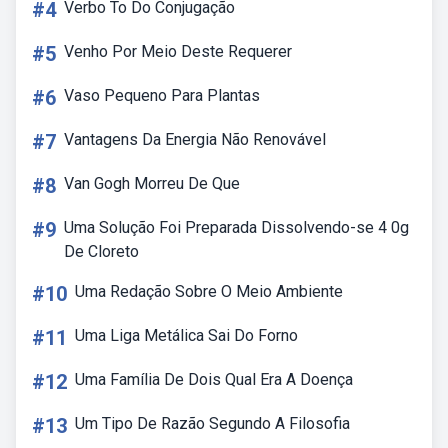
#4
Verbo To Do Conjugação
#5
Venho Por Meio Deste Requerer
#6
Vaso Pequeno Para Plantas
#7
Vantagens Da Energia Não Renovável
#8
Van Gogh Morreu De Que
#9
Uma Solução Foi Preparada Dissolvendo-se 4 0g
De Cloreto
#10
Uma Redação Sobre O Meio Ambiente
#11
Uma Liga Metálica Sai Do Forno
#12
Uma Família De Dois Qual Era A Doença
#13
Um Tipo De Razão Segundo A Filosofia