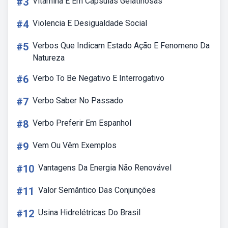
#3
Vitamina E Em Cápsulas Gelatinosas
#4
Violencia E Desigualdade Social
#5
Verbos Que Indicam Estado Ação E Fenomeno Da
Natureza
#6
Verbo To Be Negativo E Interrogativo
#7
Verbo Saber No Passado
#8
Verbo Preferir Em Espanhol
#9
Vem Ou Vêm Exemplos
#10
Vantagens Da Energia Não Renovável
#11
Valor Semântico Das Conjunções
#12
Usina Hidrelétricas Do Brasil