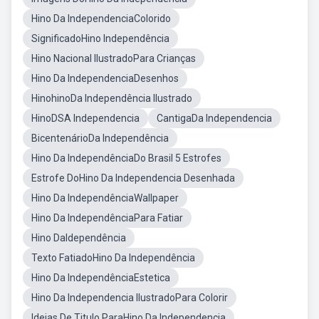
Hino Da IndependenciaColorido
SignificadoHino Independência
Hino Nacional IlustradoPara Crianças
Hino Da IndependenciaDesenhos
HinohinoDa Independência Ilustrado
HinoDSA Independencia
CantigaDa Independencia
BicentenárioDa Independência
Hino Da IndependênciaDo Brasil 5 Estrofes
Estrofe DoHino Da Independencia Desenhada
Hino Da IndependênciaWallpaper
Hino Da IndependênciaPara Fatiar
Hino DaIdependência
Texto FatiadoHino Da Independência
Hino Da IndependênciaEstetica
Hino Da Independencia IlustradoPara Colorir
Ideias De Titulo ParaHino Da Independencia