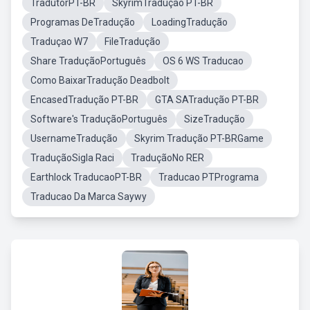
TradutorPT-BR
SkyrimTradução PT-BR
Programas DeTradução
LoadingTradução
Traduçao W7
FileTradução
Share TraduçãoPortuguês
OS 6 WS Traducao
Como BaixarTradução Deadbolt
EncasedTradução PT-BR
GTA SATradução PT-BR
Software's TraduçãoPortuguês
SizeTradução
UsernameTradução
Skyrim Tradução PT-BRGame
TraduçãoSigla Raci
TraduçãoNo RER
Earthlock TraducaoPT-BR
Traducao PTPrograma
Traducao Da Marca Saywy