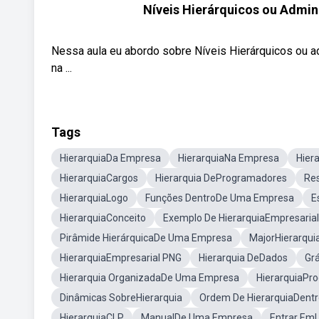
Níveis Hierárquicos ou Admin
Nessa aula eu abordo sobre Níveis Hierárquicos ou a
na ...
Tags
HierarquiaDa Empresa
HierarquiaNa Empresa
Hier
HierarquiaCargos
Hierarquia DeProgramadores
Res
HierarquiaLogo
Funções DentroDe Uma Empresa
E
HierarquiaConceito
Exemplo De HierarquiaEmpresarial
Pirâmide HierárquicaDe Uma Empresa
MajorHierarqui
HierarquiaEmpresarial PNG
Hierarquia DeDados
Gr
Hierarquia OrganizadaDe Uma Empresa
HierarquiaPr
Dinâmicas SobreHierarquia
Ordem De HierarquiaDent
HierarquiaCLP
ManualDe Uma Empresa
Entrar Em