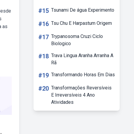
#15
Tsunami De água Experimento
 desde
s
#16
Tsu Chu E Harpastum Origem
a as
#17
Trypanosoma Cruzi Ciclo
Biologico
#18
Trava Lingua Aranha Arranha A
Rã
#19
Transformando Horas Em Dias
#20
Transformações Reversíveis
E Irreversíveis 4 Ano
Atividades