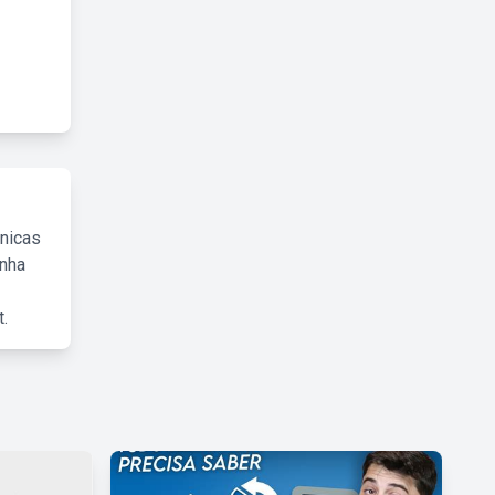
cnicas
inha
.