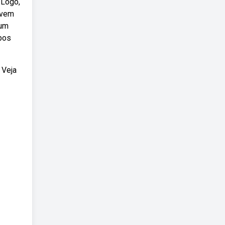
 Logo,
evem
 um
ipos
 Veja