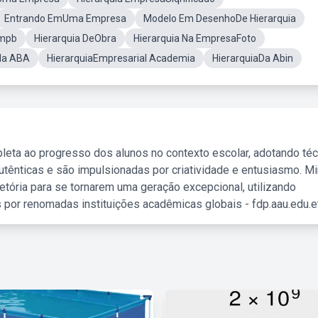
Entrando EmUma Empresa
Modelo Em DesenhoDe Hierarquia
bmpb
Hierarquia DeObra
Hierarquia Na EmpresaFoto
da ABA
HierarquiaEmpresarial Academia
HierarquiaDa Abin
leta ao progresso dos alunos no contexto escolar, adotando té
tênticas e são impulsionadas por criatividade e entusiasmo. M
etória para se tornarem uma geração excepcional, utilizando
 por renomadas instituições acadêmicas globais - fdp.aau.edu.et