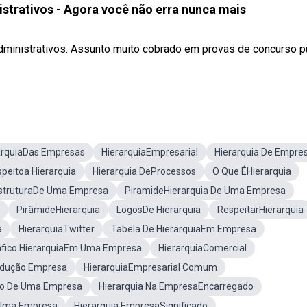
istrativos - Agora você não erra nunca mais
dministrativos. Assunto muito cobrado em provas de concurso p
arquiaDas Empresas
HierarquiaEmpresarial
Hierarquia De Empre
peitoa Hierarquia
Hierarquia DeProcessos
O Que ÉHierarquia
struturaDe Uma Empresa
PiramideHierarquia De Uma Empresa
PirâmideHierarquia
LogosDe Hierarquia
RespeitarHierarquia
a
HierarquiaTwitter
Tabela De HierarquiaEm Empresa
áfico HierarquiaEm Uma Empresa
HierarquiaComercial
odução Empresa
HierarquiaEmpresarial Comum
ro De Uma Empresa
Hierarquia Na EmpresaEncarregado
Uma Empresa
Hierarquia EmpresaSiqnificado