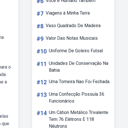
#6
Você é Humano Também
#7
Viagens à Minha Terra
#8
Vaso Quadrado De Madeira
ma
#9
Valor Das Notas Musicais
#10
Uniforme De Goleiro Futsal
#11
Unidades De Conservação Na
para o
Bahia
ada.
#12
Uma Torneira Nao Foi Fechada
me a
#13
Uma Confecção Possuía 36
Funcionários
#14
Um Cátion Metálico Trivalente
 elas
Tem 76 Elétrons E 118
 que.
Nêutrons