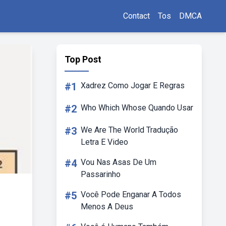
Contact
Tos
DMCA
Top Post
#1
Xadrez Como Jogar E Regras
#2
Who Which Whose Quando Usar
#3
We Are The World Tradução
Letra E Video
#4
Vou Nas Asas De Um
Passarinho
#5
Você Pode Enganar A Todos
Menos A Deus