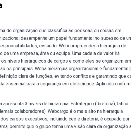
a
ema de organização que classifica as pessoas ou coisas em
rganizacional desempenha um papel fundamental no sucesso de u
 responsabilidades, evitando. Webcompreender a hierarquia de
 de uma empresa, área ou equipe. Uma cadeia de valor irá
os níveis hierárquicos de cargos e como eles se organizam em
são os principais. Weba hierarquia organizacional é fundamental 
inição clara de funções, evitando conflitos e garantindo que c
ta essencial para a segurança em eletricidade. Aplicada confor
resenta 3 níveis de hierarquia: Estratégico (diretoria), tático
demais colaboradores). Webcargo é o mais alto na hierarquia
os cargos executivos, incluindo ceo e diretoria, é ocupado por
ma, permite que o grupo tenha uma visão clara da organização a