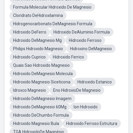
Formula Molecular Hidroxido De Magnesio
Cloridrato DeHidroxilamina
Hidrogenocarbonato DeMagnesio Formula
Hidroxido DeFerro
Hidroxido DeAluminio Formula
Hidroxido DeMagnesio Mg
Hidroxido Ferroso
Philips Hidroxido Magnesio
Hidroxino DeMagnesio
Hidroxido Cuprico
Hidroxido Ferrico
Quais Sao Hidroxido Magnesio
Hidroxido DeMagnesio Molecula
Hidroxido Magnesio Siceticona
Hidroxido Estanico
Idroxco Magnesio
Eno HidroxioDe Magnesio
Hidroxido DeMagnesio Imagem
Hidroxido DeMagnesio 60Mg
Ion Hidroxido
Hidroxido DeChumbo Formula
Hidroxido Magnesio Bula
Hidroxido Ferroso Estrutura
TGA HidroxidoDe Magnésio