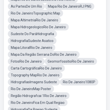
As PartesDe Um Rio
Mapa Rio De JaneiroRJ PNG
Rio De JaneiroTopographic Map
Mapa AltimetriaRio De Janeiro
Mapa HidrogeologicoRio De Janeiro
Sudeste Do ParáHidrografia
HidrografiaSudeste Asatico
Mapa LitoralRio De Janeiro
Mapa Da Região Serrana DoRio De Janeiro
FotosRio De Janeiro
GeomorfossitioRio De Janeiro
Carta CartográficaRio De Janeiro
Topography MapRio De Janeiro
HidrografiasImagens Sudeste
Rio De Janeiro1080P
Rio De JaneiroMap Poster
Região Hidrografcai 1Rio De Janeiro
Rio De JaneiroFica Em Qual Regiao
HidrografiaDa Rgeiao Sudeste