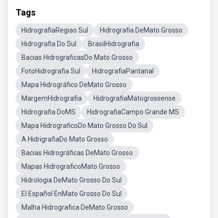
Tags
HidrografiaRegiao Sul
Hidrografia DeMato Grosso
Hidrografia Do Sul
BrasilHidrografia
Bacias HidrograficasDo Mato Grosso
FotoHidrografia Sul
HidrografiaPantanal
Mapa Hidrográfico DeMato Grosso
MargemHidrografia
HidrografiaMatogrossense
Hidrografia DoMS
HidrografiaCampo Grande MS
Mapa HidrograficoDo Mato Grosso Do Sul
A HidrigrafiaDo Mato Grosso
Bacias Hidrográficas DeMato Grosso
Mapas HidrograficoMato Grosso
Hidrologia DeMato Grosso Do Sul
El Español EnMato Grosso Do Sul
Malha Hidrografica DeMato Grosso