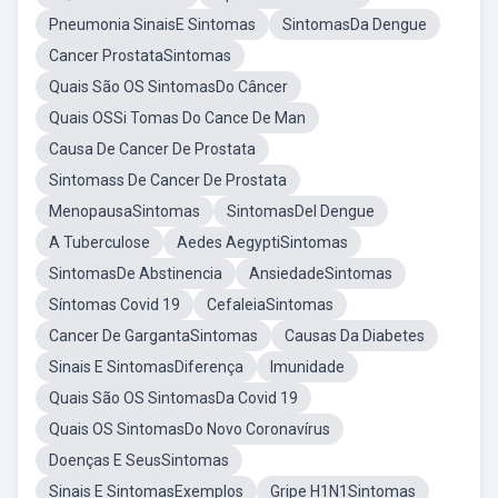
Pneumonia SinaisE Sintomas
SintomasDa Dengue
Cancer ProstataSintomas
Quais São OS SintomasDo Câncer
Quais OSSi Tomas Do Cance De Man
Causa De Cancer De Prostata
Sintomass De Cancer De Prostata
MenopausaSintomas
SintomasDel Dengue
A Tuberculose
Aedes AegyptiSintomas
SintomasDe Abstinencia
AnsiedadeSintomas
Síntomas Covid 19
CefaleiaSintomas
Cancer De GargantaSintomas
Causas Da Diabetes
Sinais E SintomasDiferença
Imunidade
Quais São OS SintomasDa Covid 19
Quais OS SintomasDo Novo Coronavírus
Doenças E SeusSintomas
Sinais E SintomasExemplos
Gripe H1N1Sintomas