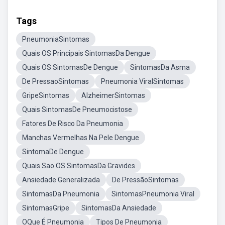
Tags
PneumoniaSintomas
Quais OS Principais SintomasDa Dengue
Quais OS SintomasDe Dengue
SintomasDa Asma
De PressaoSintomas
Pneumonia ViralSintomas
GripeSintomas
AlzheimerSintomas
Quais SintomasDe Pneumocistose
Fatores De Risco Da Pneumonia
Manchas Vermelhas Na Pele Dengue
SintomaDe Dengue
Quais Sao OS SintomasDa Gravides
Ansiedade Generalizada
De PressãoSintomas
SintomasDa Pneumonia
SintomasPneumonia Viral
SintomasGripe
SintomasDa Ansiedade
OQue É Pneumonia
Tipos De Pneumonia