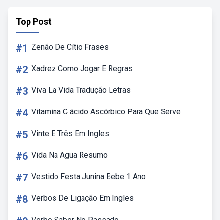
Top Post
#1
Zenão De Cítio Frases
#2
Xadrez Como Jogar E Regras
#3
Viva La Vida Tradução Letras
#4
Vitamina C ácido Ascórbico Para Que Serve
#5
Vinte E Três Em Ingles
#6
Vida Na Agua Resumo
#7
Vestido Festa Junina Bebe 1 Ano
#8
Verbos De Ligação Em Ingles
Verbo Saber No Passado