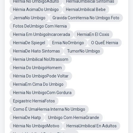
Hernia No UmbigoAdulto
HerniaUmbilical Sintomas
Hérnia AcimaDo Umbigo
HerniaUmbilical Bebe
JerniaNo Umbigo
Gravida ComHernia No Umbigo Foto
Fotos DeUmbigo Com Hernia
Hernia Em UmbigoIncarcerada
HerniaEn El Coxis
HerniaDe Spiegel
Ernia NoOmbrigo
O QueÉ Hernia
HerniaDe Hiato Sintomas
TumorNo Umbigo
Hernia Umbilical NoUltrassom
Hernia Do UmbigoHomem
Hérnia Do UmbigoPode Voltar
HerniaEm Cima Do Umbigo
Hernia No UmbigoCom Gordura
Epigastric HerniaFotos
Como É UmaHernia Interna No Umbigo
HerniaDe Hiatp
Umbigo Com HerniaGrande
Hérnia No UmbigoMotivo
HerniaUmbilical En Adultos