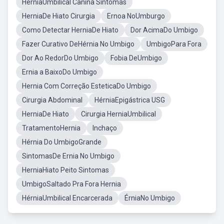
HerniaUmbilical Canina Sintomas
HerniaDe Hiato Cirurgia
Ernoa NoUmburgo
Como Detectar HerniaDe Hiato
Dor AcimaDo Umbigo
Fazer Curativo DeHérnia No Umbigo
UmbigoPara Fora
Dor Ao RedorDo Umbigo
Fobia DeUmbigo
Ernia a BaixoDo Umbigo
Hernia Com Correção EsteticaDo Umbigo
Cirurgia Abdominal
HérniaEpigástrica USG
HerniaDe Hiato
Cirurgia HerniaUmbilical
TratamentoHernia
Inchaço
Hérnia Do UmbigoGrande
SintomasDe Ernia No Umbigo
HerniaHiato Peito Sintomas
UmbigoSaltado Pra Fora Hernia
HérniaUmbilical Encarcerada
ÉrniaNo Umbigo