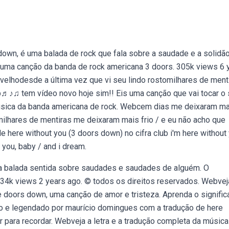
down, é uma balada de rock que fala sobre a saudade e a solidão
é uma canção da banda de rock americana 3 doors. 305k views 6 
elhodesde a última vez que vi seu lindo rostomilhares de ment
b♬♪♫ tem vídeo novo hoje sim!! Eis uma canção que vai tocar o
música da banda americana de rock. Webcem dias me deixaram m
 milhares de mentiras me deixaram mais frio / e eu não acho que
e here without you (3 doors down) no cifra club i'm here without 
t you, baby / and i dream.
a balada sentida sobre saudades e saudades de alguém. O
434k views 2 years ago. © todos os direitos reservados. Webvej
ee doors down, uma canção de amor e tristeza. Aprenda o signifi
do e legendado por maurício domingues com a tradução de here
 para recordar. Webveja a letra e a tradução completa da música