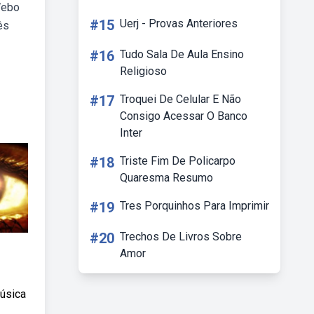
Webo
#15
Uerj - Provas Anteriores
ês
#16
Tudo Sala De Aula Ensino
Religioso
#17
Troquei De Celular E Não
Consigo Acessar O Banco
Inter
#18
Triste Fim De Policarpo
Quaresma Resumo
#19
Tres Porquinhos Para Imprimir
#20
Trechos De Livros Sobre
Amor
música