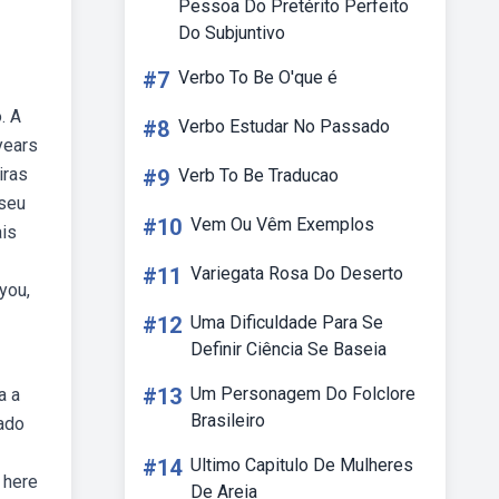
Pessoa Do Pretérito Perfeito
Do Subjuntivo
#7
Verbo To Be O'que é
. A
#8
Verbo Estudar No Passado
years
iras
#9
Verb To Be Traducao
 seu
#10
Vem Ou Vêm Exemplos
ais
#11
Variegata Rosa Do Deserto
you,
#12
Uma Dificuldade Para Se
Definir Ciência Se Baseia
#13
Um Personagem Do Folclore
a a
Brasileiro
cado
#14
Ultimo Capitulo De Mulheres
 here
De Areia