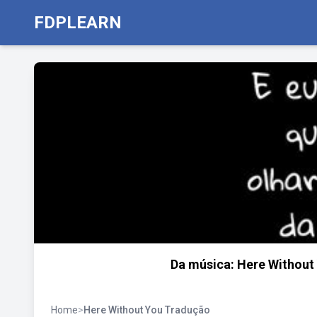
FDPLEARN
Da música: Here Without 
Home
>
Here Without You Tradução