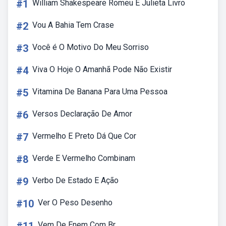
#1
William Shakespeare Romeu E Julieta Livro
#2
Vou A Bahia Tem Crase
#3
Você é O Motivo Do Meu Sorriso
#4
Viva O Hoje O Amanhã Pode Não Existir
#5
Vitamina De Banana Para Uma Pessoa
#6
Versos Declaração De Amor
#7
Vermelho E Preto Dá Que Cor
#8
Verde E Vermelho Combinam
#9
Verbo De Estado E Ação
#10
Ver O Peso Desenho
Vem De Enem Com Br