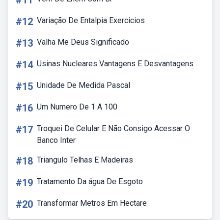
#11
#12
Variação De Entalpia Exercicios
#13
Valha Me Deus Significado
#14
Usinas Nucleares Vantagens E Desvantagens
#15
Unidade De Medida Pascal
#16
Um Numero De 1 A 100
#17
Troquei De Celular E Não Consigo Acessar O
Banco Inter
#18
Triangulo Telhas E Madeiras
#19
Tratamento Da água De Esgoto
#20
Transformar Metros Em Hectare