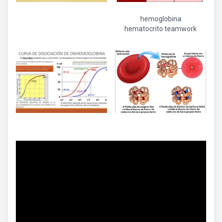
hemoglobina
hematocrito teamwork