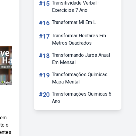
#15
Transitividade Verbal -
Exercícios 7 Ano
#16
Transformar Ml Em L
#17
Transformar Hectares Em
Metros Quadrados
#18
Transformando Juros Anual
Em Mensal
#19
Transformações Quimicas
Mapa Mental
#20
Transformações Quimicas 6
Ano
 bem
to o
rentes