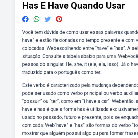
Has E Have Quando Usar
Você tem dúvida de como usar essas palavras quando
have” e estão flexionadas no tempo presente e com v
colocadas. Webescolhendo entre “have” e “has”. A s
situação. Consulte a tabela abaixo para uma. Webvoc
pessoa do singular: He, she, it (ele, ela, isso). Já o
traduzido para o português como ter.
Este verbo é caracterizado pela mudança dependendo
pode ser usado como verbo principal ou verbo auxiliar
“possuir” ou “ter”, como em “i have a car”. Webentão
have e has é que a forma has é utilizada exclusivame
usado no passado, futuro e presente, pois se enquadr
com cada. Web“have” e “has” são formas do verbo “to 
mostrar que alguém possui algo ou para formar frases.