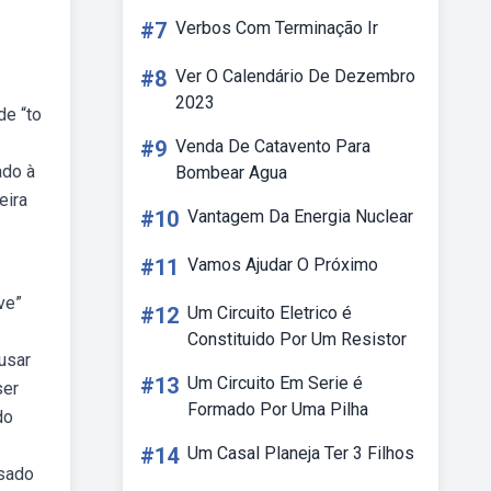
#7
Verbos Com Terminação Ir
#8
Ver O Calendário De Dezembro
2023
de “to
#9
Venda De Catavento Para
ado à
Bombear Agua
eira
#10
Vantagem Da Energia Nuclear
#11
Vamos Ajudar O Próximo
ve”
#12
Um Circuito Eletrico é
Constituido Por Um Resistor
usar
#13
Um Circuito Em Serie é
ser
Formado Por Uma Pilha
do
#14
Um Casal Planeja Ter 3 Filhos
usado