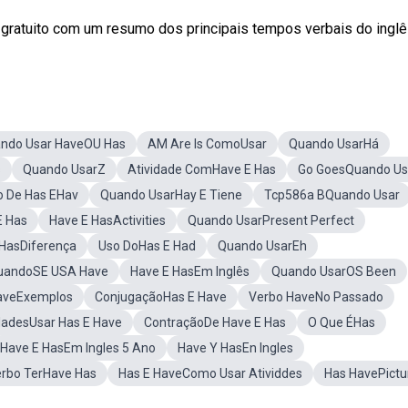
ratuito com um resumo dos principais tempos verbais do inglês:
ndo Usar HaveOU Has
AM Are Is ComoUsar
Quando UsarHá
s
Quando UsarZ
Atividade ComHave E Has
Go GoesQuando Us
o De Has EHav
Quando UsarHay E Tiene
Tcp586a BQuando Usar
E Has
Have E HasActivities
Quando UsarPresent Perfect
 HasDiferença
Uso DoHas E Had
Quando UsarEh
uandoSE USA Have
Have E HasEm Inglês
Quando UsarOS Been
aveExemplos
ConjugaçãoHas E Have
Verbo HaveNo Passado
dadesUsar Has E Have
ContraçãoDe Have E Has
O Que ÉHas
Have E HasEm Ingles 5 Ano
Have Y HasEn Ingles
rbo TerHave Has
Has E HaveComo Usar Atividdes
Has HavePictu