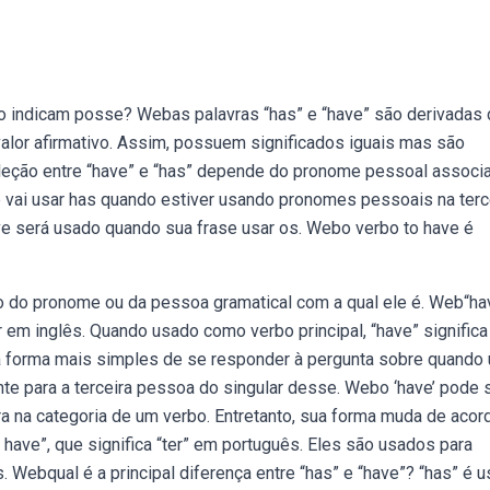
 indicam posse? Webas palavras “has” e “have” são derivadas 
alor afirmativo. Assim, possuem significados iguais mas são
eleção entre “have” e “has” depende do pronome pessoal associ
ê vai usar has quando estiver usando pronomes pessoais na terc
 have será usado quando sua frase usar os. Webo verbo to have é
 do pronome ou da pessoa gramatical com a qual ele é. Web“ha
 em inglês. Quando usado como verbo principal, “have” significa
, a forma mais simples de se responder à pergunta sobre quando 
nte para a terceira pessoa do singular desse. Webo ‘have’ pode 
a na categoria de um verbo. Entretanto, sua forma muda de acor
have”, que significa “ter” em português. Eles são usados para
 Webqual é a principal diferença entre “has” e “have”? “has” é 