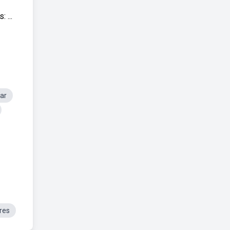
 ...
ar
res