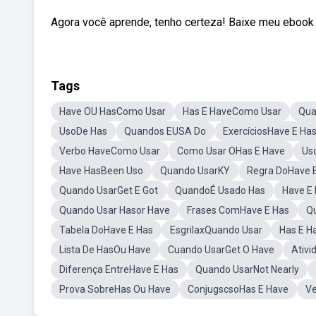
Agora você aprende, tenho certeza! Baixe meu ebook g
Tags
Have OU HasComo Usar
Has E HaveComo Usar
Qua
UsoDe Has
Quandos EUSA Do
ExercíciosHave E Ha
Verbo HaveComo Usar
Como Usar OHas E Have
Us
Have HasBeen Uso
Quando UsarKY
Regra DoHave 
Quando UsarGet E Got
QuandoÉ Usado Has
Have E
Quando Usar Hasor Have
Frases ComHave E Has
Q
Tabela DoHave E Has
EsgrilaxQuando Usar
Has E H
Lista De HasOu Have
Cuando UsarGet O Have
Ativi
Diferença EntreHave E Has
Quando UsarNot Nearly
Prova SobreHas Ou Have
ConjugscsoHas E Have
Ve