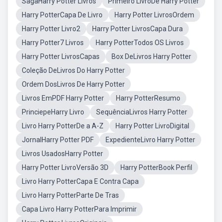
SagaHarry Potter Livros
Primeiro LivroDe Harry Potter
Harry PotterCapa De Livro
Harry Potter LivrosOrdem
Harry Potter Livro2
Harry Potter LivrosCapa Dura
Harry Potter7 Livros
Harry PotterTodos OS Livros
Harry Potter LivrosCapas
Box DeLivros Harry Potter
Coleção DeLivros Do Harry Potter
Ordem DosLivros De Harry Potter
Livros EmPDF Harry Potter
Harry PotterResumo
PrinciepeHarry Livro
SequênciaLivros Harry Potter
Livro Harry PotterDe a A-Z
Harry Potter LivroDigital
JornalHarry Potter PDF
ExpedienteLivro Harry Potter
Livros UsadosHarry Potter
Harry Potter LivroVersão 3D
Harry PotterBook Perfil
Livro Harry PotterCapa E Contra Capa
Livro Harry PotterParte De Tras
Capa Livro Harry PotterPara Imprimir