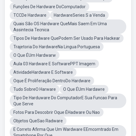
Funções De Hardware DoComputador
TCCDe Hardware
HardwareSeries S a Venda
Quais São OS Hardware QueMais Saem Em Uma
Assintecia Tecnica
Tipos De Hardware QuePodem Ser Usado Para Hackear
Trajetoria Do HardwareNa Lingua Portuguesa
O Que ÉUm Hardwarw
Aula 03 Hardware E SoftwarePPT Imagem
AtividadeHardware E Software
Oque É Proliferação DentroDo Hardware
Tudo SobreO Harware
O Que ÉUm Hardawre
Tipo De Harduware Do ComputadorE Sua Funcao Para
Que Serve
Fotos Para Descobrir Oque ÉHadware Ou Nao
Objetos QueSao Radware
E Correto Afirma Que Um Wardware EEmcomtrado Em
Smatphone Por Que