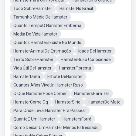
HamsterPara Um Novo Lar
HamsterOlho Grande
Tudo SobreHamster
HamsterNo Brasil
Tamanho Médio DeHamster
Quanto TempoO Hamster Emberna
Media De VidaHamster
Quantos HamstersExiste No Mundo
HamsterAnimal De Estimação
Idade DeHamster
Texto SobreHamster
HamsterRuso Curiosidade
Vida Útil DeHamster
HamsterFloresta
HamsterDieta
Filhote DeHamster
Cuantos Años ViveUn Hamster Ruso
O Que HamsterPode Comer
HamstersPara Ter
HamsterCome Oq
HamsterSirio
HamsterDo Mato
Para Onde LevarHamster Pra Passear
QuantoÉ Um Hamster
HamstersForró
Como Deixar UmHamster Menos Estressado