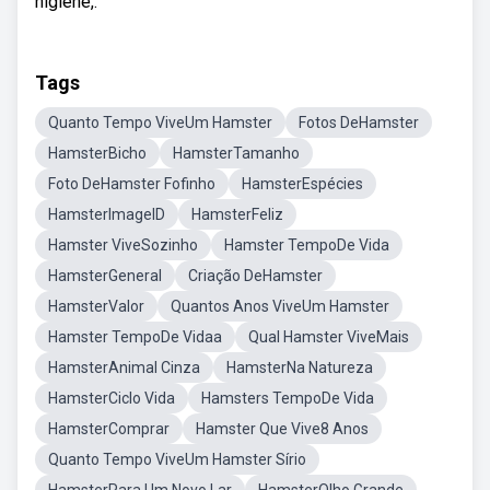
higiene,.
Tags
Quanto Tempo ViveUm Hamster
Fotos DeHamster
HamsterBicho
HamsterTamanho
Foto DeHamster Fofinho
HamsterEspécies
HamsterImageID
HamsterFeliz
Hamster ViveSozinho
Hamster TempoDe Vida
HamsterGeneral
Criação DeHamster
HamsterValor
Quantos Anos ViveUm Hamster
Hamster TempoDe Vidaa
Qual Hamster ViveMais
HamsterAnimal Cinza
HamsterNa Natureza
HamsterCiclo Vida
Hamsters TempoDe Vida
HamsterComprar
Hamster Que Vive8 Anos
Quanto Tempo ViveUm Hamster Sírio