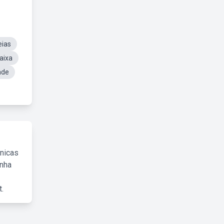
eias
aixa
ade
cnicas
inha
.