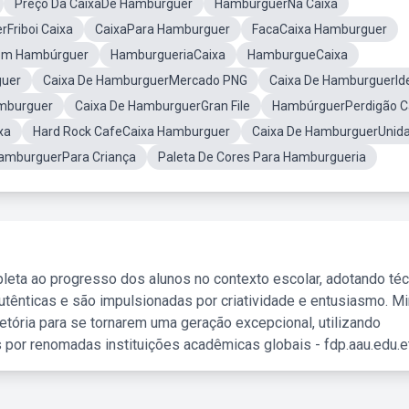
Preço Da CaixaDe Hamburguer
HambúrguerNa Caixa
Friboi Caixa
CaixaPara Hamburguer
FacaCaixa Hamburguer
om Hambúrguer
HamburgueriaCaixa
HamburgueCaixa
uer
Caixa De HamburguerMercado PNG
Caixa De HamburguerId
amburguer
Caixa De HamburguerGran File
HambúrguerPerdigão C
xa
Hard Rock CafeCaixa Hamburguer
Caixa De HamburguerUnid
HamburguerPara Criança
Paleta De Cores Para Hamburgueria
leta ao progresso dos alunos no contexto escolar, adotando té
tênticas e são impulsionadas por criatividade e entusiasmo. M
etória para se tornarem uma geração excepcional, utilizando
 por renomadas instituições acadêmicas globais - fdp.aau.edu.et