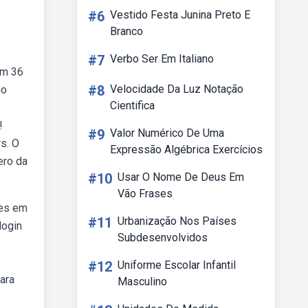
#6
Vestido Festa Junina Preto E
Branco
#7
Verbo Ser Em Italiano
om 36
#8
Velocidade Da Luz Notação
no
Cientifica
!
#9
Valor Numérico De Uma
s. O
Expressão Algébrica Exercícios
ero da
#10
Usar O Nome De Deus Em
Vão Frases
ões em
#11
Urbanização Nos Países
login
Subdesenvolvidos
#12
Uniforme Escolar Infantil
ara
Masculino