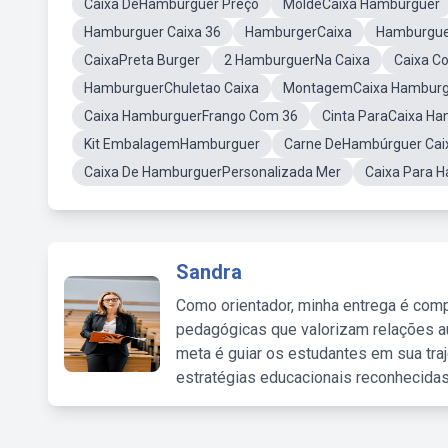
Caixa DeHamburguer Preço
MoldeCaixa Hamburguer
Hamburguer Caixa 36
HamburgerCaixa
Hamburguer
CaixaPreta Burger
2 HamburguerNa Caixa
Caixa C
HamburguerChuletao Caixa
MontagemCaixa Hamburg
Caixa HamburguerFrango Com 36
Cinta ParaCaixa H
Kit EmbalagemHamburguer
Carne DeHambúrguer Cai
Caixa De HamburguerPersonalizada Mer
Caixa Para 
Sandra
Como orientador, minha entrega é comp
pedagógicas que valorizam relações au
meta é guiar os estudantes em sua traj
estratégias educacionais reconhecidas