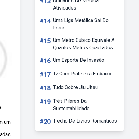
#13
Unidades De Medida
Atividades
#14
Uma Liga Metálica Sai Do
Forno
#15
Um Metro Cúbico Equivale A
Quantos Metros Quadrados
#16
Um Esporte De Invasão
#17
Tv Com Prateleira Embaixo
#18
Tudo Sobre Jiu Jitsu
#19
Três Pilares Da
e
Sustentabilidade
#20
Trecho De Livros Românticos
m um.
nadas