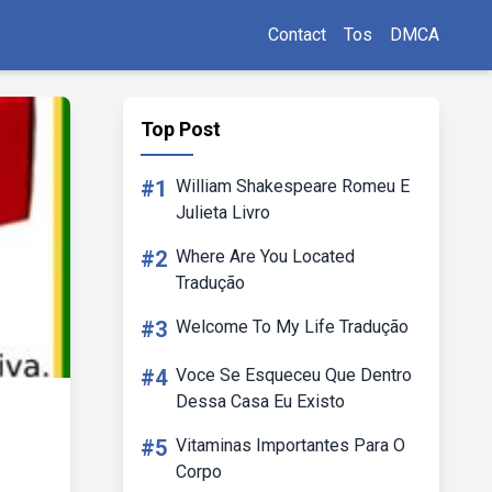
Contact
Tos
DMCA
Top Post
#1
William Shakespeare Romeu E
Julieta Livro
#2
Where Are You Located
Tradução
#3
Welcome To My Life Tradução
#4
Voce Se Esqueceu Que Dentro
Dessa Casa Eu Existo
#5
Vitaminas Importantes Para O
Corpo