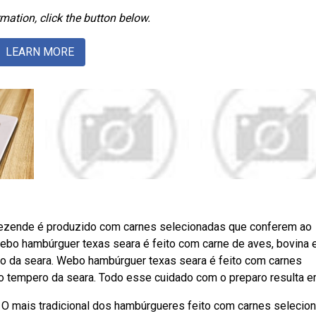
mation, click the button below.
LEARN MORE
ezende é produzido com carnes selecionadas que conferem ao
Webo hambúrguer texas seara é feito com carne de aves, bovina 
 da seara. Webo hambúrguer texas seara é feito com carnes
 tempero da seara. Todo esse cuidado com o preparo resulta e
 O mais tradicional dos hambúrgueres feito com carnes selecio